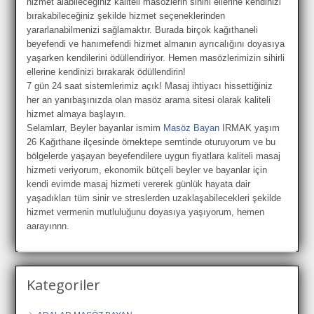
hizmet alabileceğiniz kaliteli masözlerin sihirli ellerine kendinizi
bırakabileceğiniz şekilde hizmet seçeneklerinden
yararlanabilmenizi sağlamaktır. Burada birçok kağıthaneli
beyefendi ve hanımefendi hizmet almanın ayrıcalığını doyasıya
yaşarken kendilerini ödüllendiriyor. Hemen masözlerimizin sihirli
ellerine kendinizi bırakarak ödüllendirin!
7 gün 24 saat sistemlerimiz açık! Masaj ihtiyacı hissettiğiniz
her an yanıbaşınızda olan masöz arama sitesi olarak kaliteli
hizmet almaya başlayın.
Selamlarr, Beyler bayanlar ismim
Masöz Bayan
IRMAK yaşım
26 Kağıthane ilçesinde örnektepe semtinde oturuyorum ve bu
bölgelerde yaşayan beyefendilere uygun fiyatlara kaliteli masaj
hizmeti veriyorum, ekonomik bütçeli beyler ve bayanlar için
kendi evimde masaj hizmeti vererek günlük hayata dair
yaşadıkları tüm sinir ve streslerden uzaklaşabilecekleri şekilde
hizmet vermenin mutluluğunu doyasıya yaşıyorum, hemen
aarayınnn.
Kategoriler