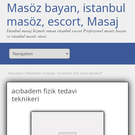
Masöz bayan, istanbul
masöz, escort, Masaj
İstanbul masaj hizmeti sunan istanbul escort Profesyonel masöz bayan
ve istanbul masör sitesi.
Anasayfa
»
Etiketlenen Sonuçlar "acıbadem fizik tedavi teknikeri"
acıbadem fizik tedavi
teknikeri