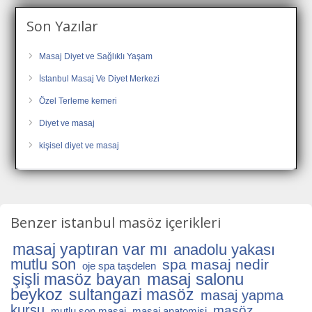
Son Yazılar
Masaj Diyet ve Sağlıklı Yaşam
İstanbul Masaj Ve Diyet Merkezi
Özel Terleme kemeri
Diyet ve masaj
kişisel diyet ve masaj
Benzer istanbul masöz içerikleri
masaj yaptıran var mı
anadolu yakası
mutlu son
spa masaj nedir
oje spa taşdelen
masaj salonu
şişli masöz bayan
beykoz
sultangazi masöz
masaj yapma
kursu
masöz
mutlu son masaj
masaj anatomisi