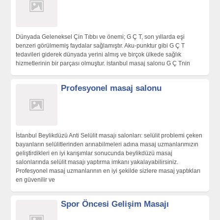
Dünyada Geleneksel Çin Tıbbı ve önemi; G Ç T, son yıllarda eşi
benzeri görülmemiş faydalar sağlamıştır. Aku-punktur gibi G Ç T
tedavileri giderek dünyada yerini almış ve birçok ülkede sağlık
hizmetlerinin bir parçası olmuştur. istanbul masaj salonu G Ç Tnin
Profesyonel masaj salonu
İstanbul Beylikdüzü Anti Selülit masajı salonları: selülit problemi çeken
bayanların selülitlerinden arınabilmeleri adına masaj uzmanlarımızın
geliştirdikleri en iyi karışımlar sonucunda beylikdüzü masaj
salonlarında selülit masajı yaptırma imkanı yakalayabilirsiniz.
Profesyonel masaj uzmanlarının en iyi şekilde sizlere masaj yaptıkları
en güvenilir ve
Spor Öncesi Gelişim Masajı