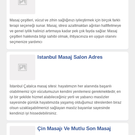
Masaj çeşitleri, vücut ve zihin sağlığınızı iyileştirmek için birçok farklı
terapi seçeneği sunar. Masaj, stresi azaltmaktan ağrıları hafifletmeye
ve genel iyilik halinizi artırmaya kadar pek çok fayda sağlar. Masaj
çeşitleri hakkında bilgi sahibi olmak, ihtiyacınıza en uygun olanını
seçmenize yardımcı
Istanbul Masaj Salon Adres
İstanbul Çatalca masaj sitesi: hayatımızın her alanında başarılı
olabilmemiz için vücutumuzun kendini yenilemesi gerekmektedir, en
iyi bir şekilde hizmet alabileceğiniz yerli ve yabancı masözler
sayesinde günlük hayatımızda yaşamış olduğumuz streslerden biraz
olsun uzaklaşabilmenizi sağlayan masöz bayanlar sayesinde
kendinizi iyi hissedebilirsiniz.
Çin Masajı Ve Mutlu Son Masaj