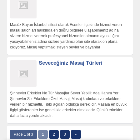
Masöz Bayan İstanbul sitesi olarak Esenler ilçesinde hizmet veren
masaj salonları hakkında en doğru bilgilere ulaşabilmeniz adına
sizlere hizmet vererek profesyonel hizmetler almanın ayrıcalığını
yaşayabilmeniz adına sizlere yardımcı olan site olarak ön plana
çıkıyoruz. Masaj yaptırmak isteyen beyler ve bayanlar
Seveceğiniz Masaj Türleri
Şirinevler Erkekler Ne Tür Masajlar Sever Yetkili: Ada Hanım Yer:
Şirinevler Siz Erkeklere Özel Masaj; Masaj kadınlara ve erkeklere
verilen bir hizmettir. Tıbbi açıdan oldukça gereklidir. Masaja en büyük
ilgiyi gösterenler ise genellikle erkekler olmaktadır. Çünkü erkekler
daha fazla yorulmaktadır.
Page 1 of 3
1
2
3
››