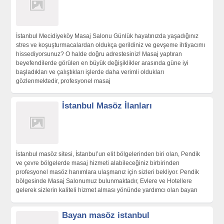
İstanbul Mecidiyeköy Masaj Salonu Günlük hayatınızda yaşadığınız
stres ve koşuşturmacalardan oldukça gerildiniz ve gevşeme ihtiyacımı
hissediyorsunuz? O halde doğru adrestesiniz! Masaj yaptıran
beyefendilerde görülen en büyük değişiklikler arasında güne iyi
başladıkları ve çalıştıkları işlerde daha verimli oldukları
gözlenmektedir, profesyonel masaj
İstanbul Masöz İlanları
İstanbul masöz sitesi, İstanbul’un elit bölgelerinden biri olan, Pendik
ve çevre bölgelerde masaj hizmeti alabileceğiniz birbirinden
profesyonel masöz hanımlara ulaşmanız için sizleri bekliyor. Pendik
bölgesinde Masaj Salonumuz bulunmaktadır, Evlere ve Hotellere
gelerek sizlerin kaliteli hizmet alması yönünde yardımcı olan bayan
Bayan masöz istanbul