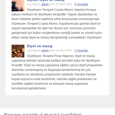
yayınlayan
admin
tarih 18 Mart 2024 -
0 Yorumlar
Diyetisyen Terapist Ceyda Albeni, İstanbul Avrupa
yakası merkezli bir diyetisyen terapisttir. Yaşam standartları ve
besin tüketme şeklini optimize etme konusunda uzmanlaşmıştır.
Diyetisyen Terapist Ceyda Albeni, hayatlarınızda günlük diyet ve
yaşam standartları ile ilgili her durum için sorunsuz çözümler
geliştirmek için bütün müşterilerine verdiği birebir ve sürekli kalıcı
etkiye sahip diyet ve masaj danışmanlığı sunmaktadır. Diyetisyen
Diyet ve masaj
yayınlayan
admin
tarih 19 Mart 2024 -
0 Yorumlar
Diyetisyen Terapist Pınar Akşener, diyet ve masaj
uygulama bilimleri alanında kaliteyi öncelikli tutan bir diyetisyen
teraisttir. Diyet ve masaj uygulama eğitimi ayrıca diyet programları
alanında uzmanlaşmış ve başarıyla tamamlanmış bir çok
zayıflama ve rahatlama projelerinin sahibidir. Kendisi meslek
hayatı boyunca evde beslenme, obezite sağlık problemleri ve
özellikle sağlıklı beslenme ve bireysel masaj uygulama
konularında geliştirmeler
Benzer istanbul masöz içerikleri