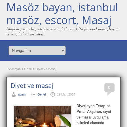
Masöz bayan, istanbul
masöz, escort, Masaj
İstanbul masaj hizmeti sunan istanbul escort Profesyonel masöz bayan
ve istanbul masör sitesi.
Anasayfa
»
Genel
»
Diyet ve masaj
Diyet ve masaj
0
admin
Genel
19 Mart 2024
Diyetisyen Terapist
Pınar Akşener
,
diyet
ve masaj uygulama
bilimleri alanında