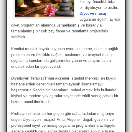
kaliteyi öncelikli tutan
bir diyetisyen teraisttir.
Diyet ve masaj
uygulama eğitimi ayrıca
diyet programları alanında uzmanlaşmış ve başarıyla
tamamlanmış bir çok zayıflama ve rahatlama projelerinin
sahibidir.
Kendisi meslek hayatı boyunca evde beslenme, obezite sağlık
problemleri ve özellikle sağlıklı beslenme ve bireysel masaj
uygulama konularında geliştirmeler yapan ve araştırmalara
öncülük eden bir diyetisyendir.
Diyetisyen Terapist Pınar Akşener İstanbul merkezli
en büyük
hastanelerden denetimleri tamamlayarak lisanslamayı
başarmıştır. Kendisinin hastalarını tedavi etmek için kullandığı
kişisel ve modern yaklaşımlar sayesinde etkili sonuç odaklı bir
hizmet sunabilmektedir.
Profesyonel ekibi ile her geçen gün daha fazladan müşteriye
erişen Diyetisyen Terapist Pınar Akşener
, doğal, güvenilir ve
profesyonel diyet ve masaj uygulama programları aracılığıyla
sadece sağlıklı değil ancak hoşnut olacağınız sonuçlarla işe