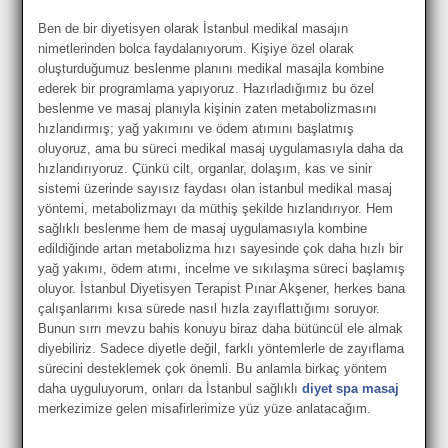
Ben de bir diyetisyen olarak İstanbul medikal masajın
nimetlerinden bolca faydalanıyorum. Kişiye özel olarak
oluşturduğumuz beslenme planını medikal masajla kombine
ederek bir programlama yapıyoruz. Hazırladığımız bu özel
beslenme ve masaj planıyla kişinin zaten metabolizmasını
hızlandırmış; yağ yakımını ve ödem atımını başlatmış
oluyoruz, ama bu süreci medikal masaj uygulamasıyla daha da
hızlandırıyoruz. Çünkü cilt, organlar, dolaşım, kas ve sinir
sistemi üzerinde sayısız faydası olan istanbul medikal masaj
yöntemi, metabolizmayı da müthiş şekilde hızlandırıyor. Hem
sağlıklı beslenme hem de masaj uygulamasıyla kombine
edildiğinde artan metabolizma hızı sayesinde çok daha hızlı bir
yağ yakımı, ödem atımı, incelme ve sıkılaşma süreci başlamış
oluyor. İstanbul Diyetisyen Terapist Pınar Akşener
, herkes bana
çalışanlarımı kısa sürede nasıl hızla zayıflattığımı soruyor.
Bunun sırrı mevzu bahis konuyu biraz daha bütüncül ele almak
diyebiliriz. Sadece diyetle değil, farklı yöntemlerle de zayıflama
sürecini desteklemek çok önemli. Bu anlamla birkaç yöntem
daha uyguluyorum, onları da İstanbul sağlıklı
diyet spa masaj
merkezimize gelen misafirlerimize yüz yüze anlatacağım.