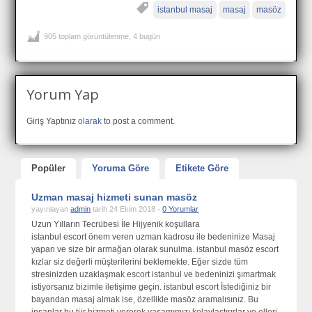
istanbul masaj
masaj
masöz
905 toplam görüntülenme, 4 bugün
Yorum Yap
Giriş Yaptınız
olarak
to post a comment.
Popüler
Yoruma Göre
Etikete Göre
Uzman masaj hizmeti sunan masöz
yayınlayan
admin
tarih 24 Ekim 2018 -
0 Yorumlar
Uzun Yılların Tecrübesi İle Hijyenik koşullara
istanbul escort önem veren uzman kadrosu ile bedeninize Masaj
yapan ve size bir armağan olarak sunulma. istanbul masöz escort
kızlar siz değerli müşterilerini beklemekte. Eğer sizde tüm
stresinizden uzaklaşmak escort istanbul ve bedeninizi şımartmak
istiyorsanız bizimle iletişime geçin. istanbul escort İstediğiniz bir
bayandan masaj almak ise, özellikle masöz aramalısınız. Bu