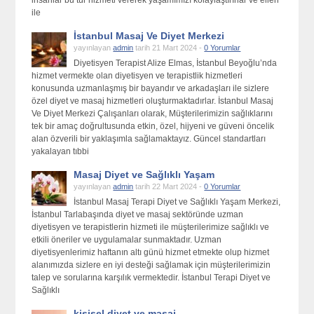
insanlar bu tür hizmeti vererek yaşamımızı kolaylaştırırlar ve elleri
ile
İstanbul Masaj Ve Diyet Merkezi
yayınlayan
admin
tarih 21 Mart 2024 -
0 Yorumlar
Diyetisyen Terapist Alize Elmas, İstanbul Beyoğlu’nda
hizmet vermekte olan diyetisyen ve terapistlik hizmetleri
konusunda uzmanlaşmış bir bayandır ve arkadaşları ile sizlere
özel diyet ve masaj hizmetleri oluşturmaktadırlar. İstanbul Masaj
Ve Diyet Merkezi Çalışanları olarak, Müşterilerimizin sağlıklarını
tek bir amaç doğrultusunda etkin, özel, hijyeni ve güveni öncelik
alan özverili bir yaklaşımla sağlamaktayız. Güncel standartları
yakalayan tıbbi
Masaj Diyet ve Sağlıklı Yaşam
yayınlayan
admin
tarih 22 Mart 2024 -
0 Yorumlar
İstanbul Masaj Terapi Diyet ve Sağlıklı Yaşam Merkezi,
İstanbul Tarlabaşında diyet ve masaj sektöründe uzman
diyetisyen ve terapistlerin hizmeti ile müşterilerimize sağlıklı ve
etkili öneriler ve uygulamalar sunmaktadır. Uzman
diyetisyenlerimiz haftanın altı günü hizmet etmekte olup hizmet
alanımızda sizlere en iyi desteği sağlamak için müşterilerimizin
talep ve sorularına karşılık vermektedir. İstanbul Terapi Diyet ve
Sağlıklı
kişisel diyet ve masaj