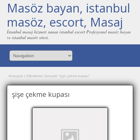
Masöz bayan, istanbul
masöz, escort, Masaj
İstanbul masaj hizmeti sunan istanbul escort Profesyonel masöz bayan
ve istanbul masör sitesi.
Anasayfa
»
Etiketlenen Sonuçlar "şişe çekme kupası"
şişe çekme kupası