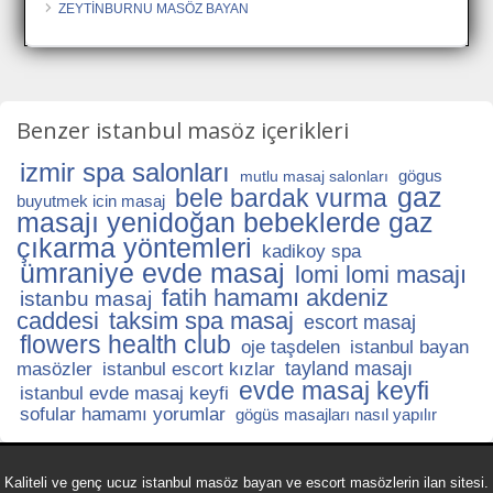
ZEYTİNBURNU MASÖZ BAYAN
Benzer istanbul masöz içerikleri
izmir spa salonları
gögus
mutlu masaj salonları
gaz
bele bardak vurma
buyutmek icin masaj
masajı yenidoğan bebeklerde gaz
çıkarma yöntemleri
kadikoy spa
ümraniye evde masaj
lomi lomi masajı
fatih hamamı akdeniz
istanbu masaj
caddesi
taksim spa masaj
escort masaj
flowers health club
oje taşdelen
istanbul bayan
tayland masajı
masözler
istanbul escort kızlar
evde masaj keyfi
istanbul evde masaj keyfi
sofular hamamı yorumlar
gögüs masajları nasıl yapılır
Kaliteli ve genç ucuz istanbul masöz bayan ve escort masözlerin ilan sitesi.