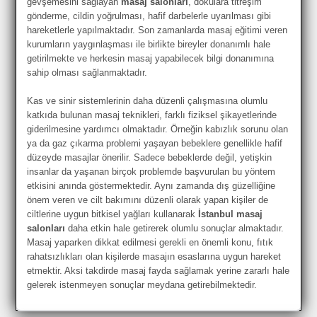
gevşemesini sağlayan
masaj salonları
, dokulara titreşim
gönderme, cildin yoğrulması, hafif darbelerle uyarılması gibi
hareketlerle yapılmaktadır. Son zamanlarda masaj eğitimi veren
kurumların yaygınlaşması ile birlikte bireyler donanımlı hale
getirilmekte ve herkesin masaj yapabilecek bilgi donanımına
sahip olması sağlanmaktadır.
Kas ve sinir sistemlerinin daha düzenli çalışmasına olumlu
katkıda bulunan masaj teknikleri, farklı fiziksel şikayetlerinde
giderilmesine yardımcı olmaktadır. Örneğin kabızlık sorunu olan
ya da gaz çıkarma problemi yaşayan bebeklere genellikle hafif
düzeyde masajlar önerilir. Sadece bebeklerde değil, yetişkin
insanlar da yaşanan birçok problemde başvurulan bu yöntem
etkisini anında göstermektedir. Aynı zamanda dış güzelliğine
önem veren ve cilt bakımını düzenli olarak yapan kişiler de
ciltlerine uygun bitkisel yağları kullanarak
İstanbul masaj
salonları
daha etkin hale getirerek olumlu sonuçlar almaktadır.
Masaj yaparken dikkat edilmesi gerekli en önemli konu, fıtık
rahatsızlıkları olan kişilerde masajın esaslarına uygun hareket
etmektir. Aksi takdirde masaj fayda sağlamak yerine zararlı hale
gelerek istenmeyen sonuçlar meydana getirebilmektedir.