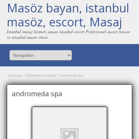
Masöz bayan, istanbul
masöz, escort, Masaj
İstanbul masaj hizmeti sunan istanbul escort Profesyonel masöz bayan
ve istanbul masör sitesi.
Anasayfa
»
Etiketlenen Sonuçlar "andromeda spa"
andromeda spa