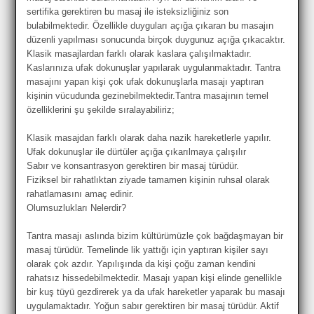
sertifika gerektiren bu masaj ile isteksizliğiniz son
bulabilmektedir. Özellikle duyguları açığa çıkaran bu masajın
düzenli yapılması sonucunda birçok duygunuz açığa çıkacaktır.
Klasik masajlardan farklı olarak kaslara çalışılmaktadır.
Kaslarınıza ufak dokunuşlar yapılarak uygulanmaktadır. Tantra
masajını yapan kişi çok ufak dokunuşlarla masajı yaptıran
kişinin vücudunda gezinebilmektedir.Tantra masajının temel
özelliklerini şu şekilde sıralayabiliriz;
Klasik masajdan farklı olarak daha nazik hareketlerle yapılır.
Ufak dokunuşlar ile dürtüler açığa çıkarılmaya çalışılır
Sabır ve konsantrasyon gerektiren bir masaj türüdür.
Fiziksel bir rahatlıktan ziyade tamamen kişinin ruhsal olarak
rahatlamasını amaç edinir.
Olumsuzlukları Nelerdir?
Tantra masajı aslında bizim kültürümüzle çok bağdaşmayan bir
masaj türüdür. Temelinde lik yattığı için yaptıran kişiler sayı
olarak çok azdır. Yapılışında da kişi çoğu zaman kendini
rahatsız hissedebilmektedir. Masajı yapan kişi elinde genellikle
bir kuş tüyü gezdirerek ya da ufak hareketler yaparak bu masajı
uygulamaktadır. Yoğun sabır gerektiren bir masaj türüdür. Aktif