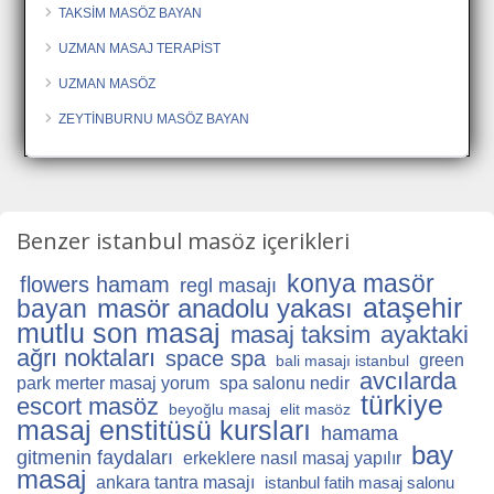
TAKSİM MASÖZ BAYAN
UZMAN MASAJ TERAPİST
UZMAN MASÖZ
ZEYTİNBURNU MASÖZ BAYAN
Benzer istanbul masöz içerikleri
konya masör
flowers hamam
regl masajı
ataşehir
masör anadolu yakası
bayan
mutlu son masaj
masaj taksim
ayaktaki
ağrı noktaları
space spa
green
bali masajı istanbul
avcılarda
park merter masaj yorum
spa salonu nedir
türkiye
escort masöz
beyoğlu masaj
elit masöz
masaj enstitüsü kursları
hamama
bay
gitmenin faydaları
erkeklere nasıl masaj yapılır
masaj
ankara tantra masajı
istanbul fatih masaj salonu