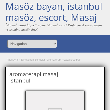
Masöz bayan, istanbul
masöz, escort, Masaj
İstanbul masaj hizmeti sunan istanbul escort Profesyonel masöz bayan
ve istanbul masör sitesi.
Anasayfa
»
Etiketlenen Sonuçlar "aromaterapi masajı istanbul"
aromaterapi masajı
istanbul