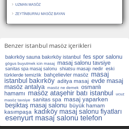
UZMAN MASÖZ
ZEYTİNBURNU MASÖZ BAYAN
Benzer istanbul masöz içerikleri
fes spor salonu
bakırköy sauna bakırköy istanbul
masaj salonu tavsiye
gögus buyutmek icin masaj
shiatsu masajı nedir
eski
sanitas spa masaj salonu
masaj
bahçelievler masöz
türklerde temizlik
istanbul bakırköy
evde masaj
aditya masaj
masöz antalya
osmanlı
masöz ne demek
masöz ataşehir batı istanbul
hamamı
ucuz
masaj yaparken
sanitas spa
masöz tavsiye
beşiktaş masaj salonu
büyük hamam
kadıköy masaj salonu fiyatları
kasımpaşa
esenyurt masaj salonu telefon