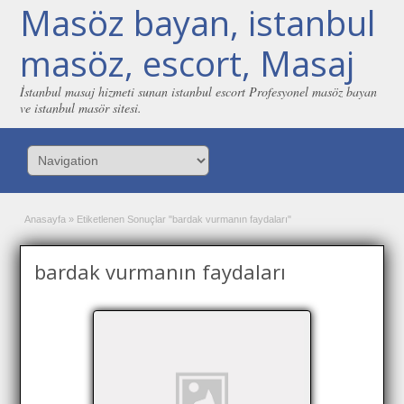
Masöz bayan, istanbul
masöz, escort, Masaj
İstanbul masaj hizmeti sunan istanbul escort Profesyonel masöz bayan
ve istanbul masör sitesi.
Anasayfa
»
Etiketlenen Sonuçlar "bardak vurmanın faydaları"
bardak vurmanın faydaları