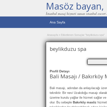
Masöz bayan, 
İstanbul masaj hizmeti sunan istanbul escort
Ana Sayfa
Anasayfa
»
Etiketlenen Sonuçlar "beylikduzu spa"
beylikduzu spa
Profil Detayı
Bali Masajı / Bakırköy
Bali masajı, adından da anlaşılacağı üzer
tekniktir. Bir nevi Uzakdoğu masajı olara
üzerine kurulu yağlar ile hizmet sağlar v
olur. Bu sebeple
Bakırköy masöz
hizmetl