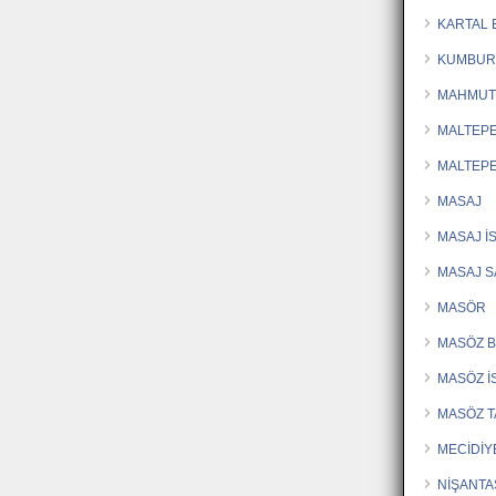
KARTAL
KUMBUR
MAHMUT
MALTEP
MALTEPE
MASAJ
MASAJ İ
MASAJ 
MASÖR
MASÖZ 
MASÖZ İ
MASÖZ T
MECİDİY
NİŞANTA