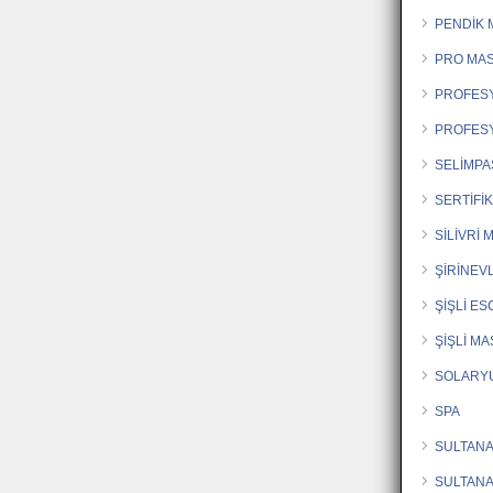
PENDİK 
PRO MA
PROFES
PROFES
SELİMPA
SERTİFİ
SİLİVRİ
ŞİRİNEV
ŞİŞLİ E
ŞİŞLİ M
SOLARY
SPA
SULTAN
SULTAN