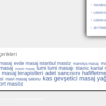
TAKSİM 
UZMAN M
UZMAN 
ZEYTİNB
erikleri
 masaj
evde masaj istanbul masöz
ma
manolya masaj
 masaj
lumi lumi masajı
titanic kartal
masör masaj
adet sancısını hafifletme
masaj terapistleri
kas gevşetici masaj yağ
si
mavi masaj salonu
ort masöz
 ve escort masözlerin ilan sitesi.