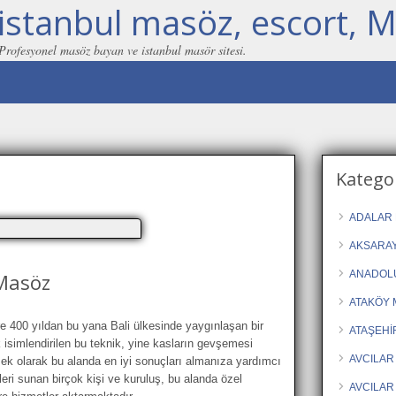
istanbul masöz, escort, M
 Profesyonel masöz bayan ve istanbul masör sitesi.
Kategor
ADALAR 
AKSARAY
ANADOLU
 Masöz
ATAKÖY 
e 400 yıldan bu yana Bali ülkesinde yaygınlaşan bir
ATAŞEHİ
k isimlendirilen bu teknik, yine kasların gevşemesi
AVCILAR
e ek olarak bu alanda en iyi sonuçları almanıza yardımcı
eri sunan birçok kişi ve kuruluş, bu alanda özel
AVCILAR