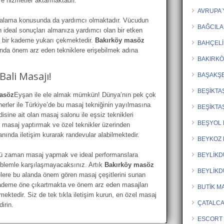
re hizmetler aktarmaktadır.
AVRUPA 
 yakalama konusunda da yardımcı olmaktadır. Vücudun
BAĞCILA
n ideal sonuçları almanıza yardımcı olan bir etken
p bir kademe yukarı çekmektedir.
Bakırköy masöz
BAHÇELİ
nda önem arz eden tekniklere erişebilmek adına
BAKIRKÖ
Bali Masajı!
BAŞAKŞE
BEŞİKTA
asöz
Eyşan ile ele almak mümkün! Dünya’nın pek çok
nerler ile Türkiye’de bu masaj tekniğinin yayılmasına
BEŞİKTA
ine ait olan masaj salonu ile eşsiz teknikleri
BEŞYOL 
le masaj yaptırmak ve özel teknikler üzerinden
nında iletişim kurarak randevular alabilmektedir.
BEYKOZ 
ğü zaman masaj yapmak ve ideal performanslara
BEYLİK
oblemle karşılaşmayacaksınız. Artık
Bakırköy masöz
BEYLİKD
elere bu alanda önem gören masaj çeşitlerini sunan
kademe öne çıkartmakta ve önem arz eden masajları
BUTİK M
mektedir. Siz de tek tıkla iletişim kurun, en özel masaj
ÇATALCA
irin.
ESCORT