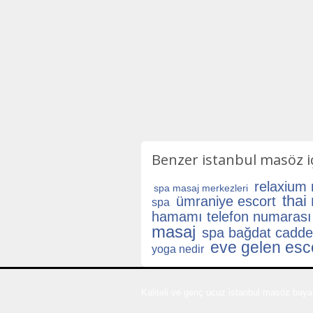
Benzer istanbul masöz iç
relaxium
spa masaj merkezleri
thai
ümraniye escort
spa
hamamı telefon numarası
masaj
spa bağdat cadde
eve gelen esc
yoga nedir
Kaliteli ve genç ucuz istanbul masöz bayan