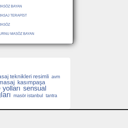
MASÖZ BAYAN
ASAJ TERAPİST
MASÖZ
URNU MASÖZ BAYAN
saj teknikleri resimli
avm
 masaj
kasımpaşa
 yolları
sensual
ları
masör istanbul
tantra