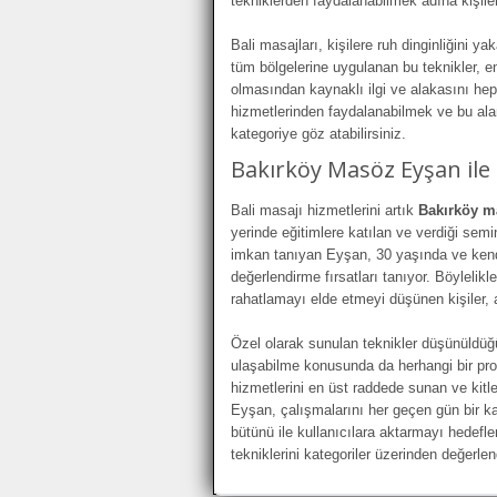
tekniklerden faydalanabilmek adına kişile
Bali masajları, kişilere ruh dinginliğini
tüm bölgelerine uygulanan bu teknikler, e
olmasından kaynaklı ilgi ve alakasını he
hizmetlerinden faydalanabilmek ve bu ala
kategoriye göz atabilirsiniz.
Bakırköy Masöz Eyşan ile 
Bali masajı hizmetlerini artık
Bakırköy m
yerinde eğitimlere katılan ve verdiği semi
imkan tanıyan Eyşan, 30 yaşında ve kendis
değerlendirme fırsatları tanıyor. Böylelik
rahatlamayı elde etmeyi düşünen kişiler, a
Özel olarak sunulan teknikler düşünüldü
ulaşabilme konusunda da herhangi bir pr
hizmetlerini en üst raddede sunan ve kitl
Eyşan, çalışmalarını her geçen gün bir 
bütünü ile kullanıcılara aktarmayı hedefle
tekniklerini kategoriler üzerinden değerlend