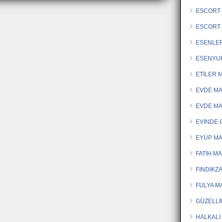
ESCORT 
ESCORT
ESENLE
ESENYU
ETİLER 
EVDE M
EVDE M
EVİNDE
EYÜP MA
FATİH M
FINDIKZ
FULYA M
GÜZELLİ
HALKALI