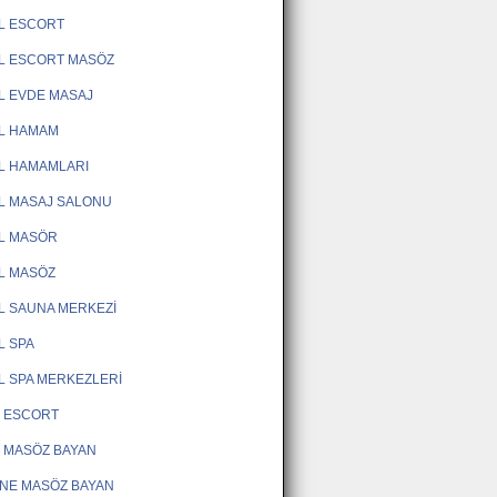
L ESCORT
L ESCORT MASÖZ
L EVDE MASAJ
L HAMAM
L HAMAMLARI
L MASAJ SALONU
L MASÖR
L MASÖZ
L SAUNA MERKEZİ
L SPA
L SPA MERKEZLERİ
 ESCORT
 MASÖZ BAYAN
NE MASÖZ BAYAN