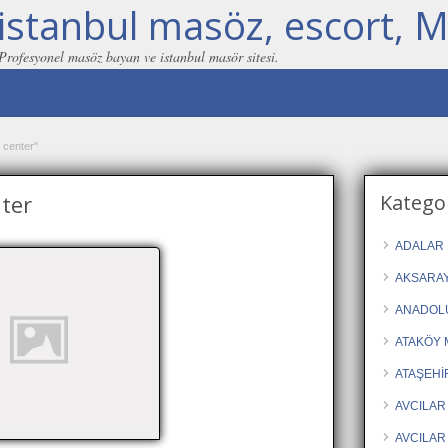
istanbul masöz, escort, M
 Profesyonel masöz bayan ve istanbul masör sitesi.
h center"
nter
Kategor
ADALAR 
AKSARAY
ANADOLU
ATAKÖY 
ATAŞEHİ
AVCILAR
AVCILAR