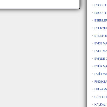
ESCORT 
ESCORT
ESENLE
ESENYU
ETİLER 
EVDE M
EVDE M
EVİNDE
EYÜP MA
FATİH M
FINDIKZ
FULYA M
GÜZELLİ
HALKALI