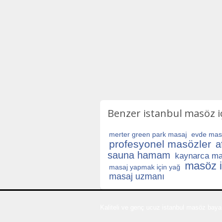
Benzer istanbul masöz iç
merter green park masaj
evde masa
profesyonel masözler
a
sauna hamam
kaynarca ma
masöz i
masaj yapmak için yağ
masaj uzmanı
Kaliteli ve genç ucuz istanbul masöz bayan