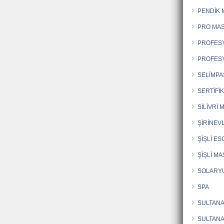
PENDİK 
PRO MA
PROFES
PROFES
SELİMPA
SERTİFİ
SİLİVRİ
ŞİRİNEV
ŞİŞLİ E
ŞİŞLİ M
SOLARY
SPA
SULTAN
SULTAN