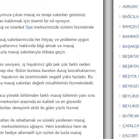
AVRUPA 
arşımıza çıkan masaj ve terapi salonları günümüz
BAĞCILA
dan kaldırmak için önemli bir rol oynuyor.
BAHÇELİ
saj ve istanbul
Spa
merkezimizde sizlerin hizmetinde
BAKIRKÖ
asaj salonlarımızda her ihtiyaç ve probleme uygun
yatlarımız hakkında bilgi almak ve masaj
BAŞAKŞE
uzla masaj salonlarıyla irtibata geçin.
BEŞİKTA
es seviyesi, iş hayatımız gibi pek çok farklı neden
BEŞİKTA
bep olur. Bütün bunlara ilaveten duruş bozukluklarının,
BEŞYOL 
r hayatının da üzerimizdeki negatif yükü fazladır. Bu
 masaj salonları değerli misafirlerinin hizmetindedir.
BEYKOZ 
a yönelik birbirinden farklı masaj türlerinin yanı sıra
BEYLİK
merkezleri arasında en kaliteli ve en güvenilir
BEYLİKD
lonları deneyimli ekibi ile güler yüzlü hizmet
BUTİK M
tları ile rahatlamak ve sürekli yenilenen masaj
ÇATALCA
ka merkezlerimize uğrayın. Hem kendinize hem de
bir hediye alternatifi için sizleri de tuzla masaj
ESCORT