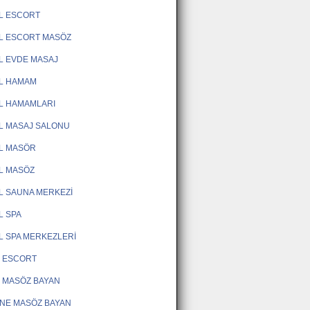
L ESCORT
L ESCORT MASÖZ
L EVDE MASAJ
L HAMAM
L HAMAMLARI
L MASAJ SALONU
L MASÖR
L MASÖZ
L SAUNA MERKEZİ
L SPA
L SPA MERKEZLERİ
 ESCORT
 MASÖZ BAYAN
NE MASÖZ BAYAN