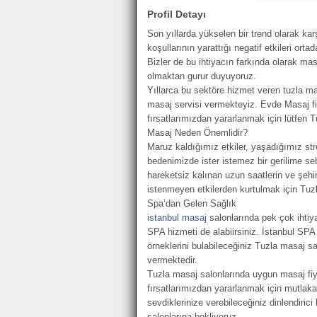
Profil Detayı
Son yıllarda yükselen bir trend olarak k
koşullarının yarattığı negatif etkileri orta
Bizler de bu ihtiyacın farkında olarak ma
olmaktan gurur duyuyoruz.
Yıllarca bu sektöre hizmet veren tuzla m
masaj servisi vermekteyiz. Evde Masaj fi
fırsatlarımızdan yararlanmak için lütfen T
Masaj Neden Önemlidir?
Maruz kaldığımız etkiler, yaşadığımız str
bedenimizde ister istemez bir gerilime se
hareketsiz kalınan uzun saatlerin ve şehi
istenmeyen etkilerden kurtulmak için Tuzla
Spa’dan Gelen Sağlık
istanbul masaj
salonlarında pek çok ihtiyac
SPA hizmeti de alabiirsiniz. İstanbul SPA 
örneklerini bulabileceğiniz Tuzla masaj sa
vermektedir.
Tuzla masaj salonlarında uygun masaj fiya
fırsatlarımızdan yararlanmak için mutla
sevdiklerinize verebileceğiniz dinlendirici 
salonlarına bekliyoruz.