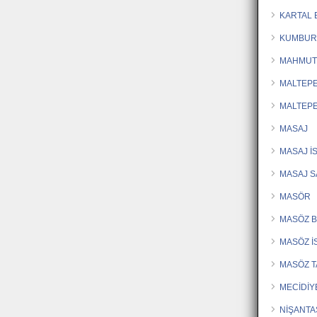
KARTAL
KUMBUR
MAHMUT
MALTEP
MALTEPE
MASAJ
MASAJ İ
MASAJ 
MASÖR
MASÖZ 
MASÖZ İ
MASÖZ T
MECİDİY
NİŞANTA