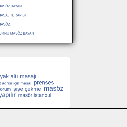
MASÖZ BAYAN
ASAJ TERAPİST
MASÖZ
URNU MASÖZ BAYAN
yak altı masajı
prenses
rt ağrısı için masaj
masöz
şişe çekme
yorum
apılır
masör istanbul