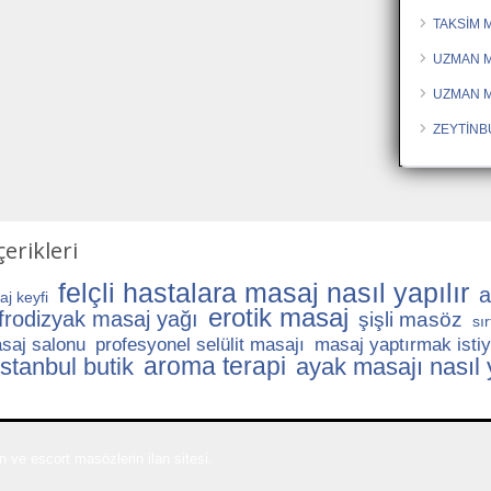
TAKSİM 
UZMAN M
UZMAN 
ZEYTİNB
erikleri
felçli hastalara masaj nasıl yapılır
a
j keyfi
erotik masaj
frodizyak masaj yağı
şişli masöz
sı
saj salonu
profesyonel selülit masajı
masaj yaptırmak isti
aroma terapi
stanbul butik
ayak masajı nasıl y
 ve escort masözlerin ilan sitesi.