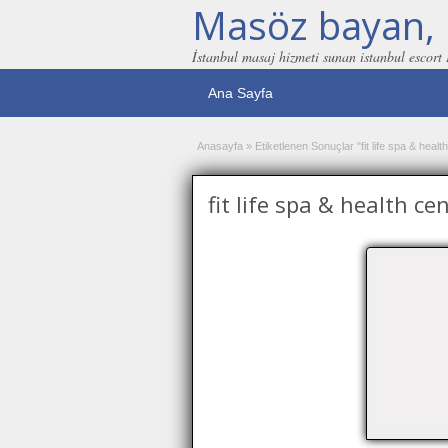
Masöz bayan, 
İstanbul masaj hizmeti sunan istanbul escort
Ana Sayfa
Anasayfa
»
Etiketlenen Sonuçlar "fit life spa & healt
fit life spa & health ce