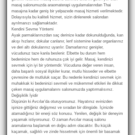
masaj salonumuzda araomaterapi uygulamalarından Thai
masajına kadar geniş bir yelpazede masaj hizmeti verilmektedir.
Dolayısıyla bu kaliteli hizmet, sizin dinlenerek salondan
ayrılmanızı sağlamaktadır.
Kendini Sevme Yöntemi
Ayak parmaklarınızdan saç derinize kadar dokunulduğunda, kan
akışı hızlanır, dokular canlanır, lenf sistemine kadar organlarınız
ve deri altı dokularınız uyarılır. Damarlarınız genişler,
vücudunuz taze kanla beslenir. Elbette bu durum hem
bedeninize hem de ruhunuza çok iyi gelir. Masaj, kendinizi
sevmek için iyi bir yöntemdir. Vücuduna değer veren insan,
daha başarılı sosyal ilişkiler kurar, mutlu hisseder ve elbette
çevresine de mutluluk saçar. Bu nedenle kendinizi sevmek için
muhakkak ki bedeninizi sevmeli ve mükemmel etkileri ile dikkat
çeken masaj uygulamalarını salonumuzda yaptırmalısınız.
Değişiklik İyidir
Düşünün ki Avcılar’da oturuyorsunuz. Hayatınız evinizden
işinize gittiğiniz değişmez ve sıradan bir döngüde. İçinizde
atamadığınız bir enerji söz konusu. Yenilen, değişik bir deneyim
yaşamak istiyorsunuz. O zaman Avcılar masaj salonu
aramalarına başlamak en doğru adım olacaktır. Bu küçük
kaçamak, sağlıklı ve zinde hissetmek için önemli bir basamak