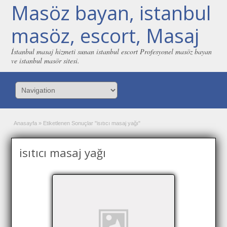
Masöz bayan, istanbul
masöz, escort, Masaj
İstanbul masaj hizmeti sunan istanbul escort Profesyonel masöz bayan
ve istanbul masör sitesi.
Anasayfa
»
Etiketlenen Sonuçlar "isıtıcı masaj yağı"
isıtıcı masaj yağı