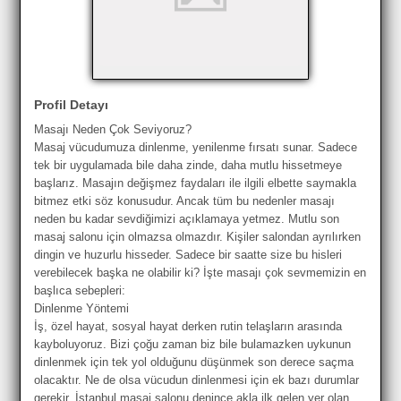
Profil Detayı
Masajı Neden Çok Seviyoruz?
Masaj vücudumuza dinlenme, yenilenme fırsatı sunar. Sadece
tek bir uygulamada bile daha zinde, daha mutlu hissetmeye
başlarız. Masajın değişmez faydaları ile ilgili elbette saymakla
bitmez etki söz konusudur. Ancak tüm bu nedenler masajı
neden bu kadar sevdiğimizi açıklamaya yetmez. Mutlu son
masaj salonu için olmazsa olmazdır. Kişiler salondan ayrılırken
dingin ve huzurlu hisseder. Sadece bir saatte size bu hisleri
verebilecek başka ne olabilir ki? İşte masajı çok sevmemizin en
başlıca sebepleri:
Dinlenme Yöntemi
İş, özel hayat, sosyal hayat derken rutin telaşların arasında
kayboluyoruz. Bizi çoğu zaman biz bile bulamazken uykunun
dinlenmek için tek yol olduğunu düşünmek son derece saçma
olacaktır. Ne de olsa vücudun dinlenmesi için ek bazı durumlar
gerekir. İstanbul masaj salonu denince akla ilk gelen yer olan