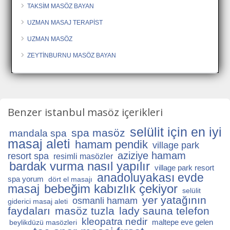
TAKSİM MASÖZ BAYAN
UZMAN MASAJ TERAPİST
UZMAN MASÖZ
ZEYTİNBURNU MASÖZ BAYAN
Benzer istanbul masöz içerikleri
selülit için en iyi
spa masöz
mandala spa
masaj aleti
hamam pendik
village park
aziziye hamam
resort spa
resimli masözler
bardak vurma nasıl yapılır
village park resort
anadoluyakası evde
spa yorum
dört el masajı
bebeğim kabızlık çekiyor
masaj
selülit
yer yatağının
osmanli hamam
giderici masaj aleti
faydaları
masöz tuzla
lady sauna telefon
kleopatra nedir
maltepe eve gelen
beylikdüzü masözleri