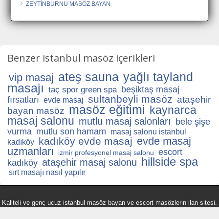
ZEYTİNBURNU MASÖZ BAYAN
Benzer istanbul masöz içerikleri
ateş sauna
yağlı tayland
vip masaj
masajı
beşiktaş masaj
taç spor green spa
sultanbeyli masöz
ataşehir
fırsatları
evde masaj
masöz eğitimi
kaynarca
bayan masöz
masaj salonu
mutlu masaj salonları
bele şişe
vurma
mutlu son hamam
masaj salonu istanbul
evde masaj
kadıköy evde masaj
kadıköy
uzmanları
escort
izmir profesyonel masaj salonu
hillside spa
ataşehir masaj salonu
kadıköy
sırt masajı nasıl yapılır
Kaliteli ve genç ucuz istanbul masöz bayan ve escort masözlerin ilan sitesi.