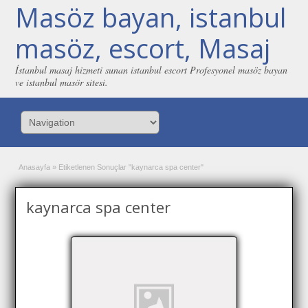
Masöz bayan, istanbul
masöz, escort, Masaj
İstanbul masaj hizmeti sunan istanbul escort Profesyonel masöz bayan
ve istanbul masör sitesi.
Anasayfa
»
Etiketlenen Sonuçlar "kaynarca spa center"
kaynarca spa center