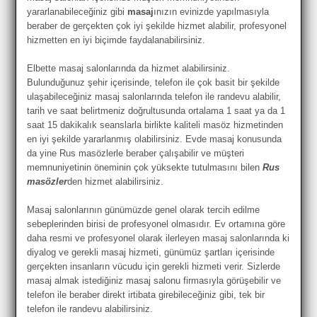
yararlanabileceğiniz gibi
masaj
ınızın evinizde yapılmasıyla
beraber de gerçekten çok iyi şekilde hizmet alabilir, profesyonel
hizmetten en iyi biçimde faydalanabilirsiniz.
Elbette masaj salonlarında da hizmet alabilirsiniz.
Bulunduğunuz şehir içerisinde, telefon ile çok basit bir şekilde
ulaşabileceğiniz masaj salonlarında telefon ile randevu alabilir,
tarih ve saat belirtmeniz doğrultusunda ortalama 1 saat ya da 1
saat 15 dakikalık seanslarla birlikte kaliteli masöz hizmetinden
en iyi şekilde yararlanmış olabilirsiniz. Evde masaj konusunda
da yine Rus masözlerle beraber çalışabilir ve müşteri
memnuniyetinin öneminin çok yüksekte tutulmasını bilen
Rus
masözler
den hizmet alabilirsiniz.
Masaj salonlarının günümüzde genel olarak tercih edilme
sebeplerinden birisi de profesyonel olmasıdır. Ev ortamına göre
daha resmi ve profesyonel olarak ilerleyen masaj salonlarında ki
diyalog ve gerekli masaj hizmeti, günümüz şartları içerisinde
gerçekten insanların vücudu için gerekli hizmeti verir. Sizlerde
masaj almak istediğiniz masaj salonu firmasıyla görüşebilir ve
telefon ile beraber direkt irtibata girebileceğiniz gibi, tek bir
telefon ile randevu alabilirsiniz.