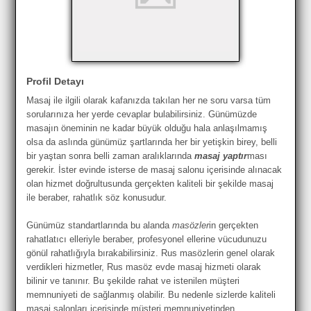
Profil Detayı
Masaj ile ilgili olarak kafanızda takılan her ne soru varsa tüm
sorularınıza her yerde cevaplar bulabilirsiniz. Günümüzde
masajın öneminin ne kadar büyük olduğu hala anlaşılmamış
olsa da aslında günümüz şartlarında her bir yetişkin birey, belli
bir yaştan sonra belli zaman aralıklarında
masaj yaptır
ması
gerekir. İster evinde isterse de masaj salonu içerisinde alınacak
olan hizmet doğrultusunda gerçekten kaliteli bir şekilde masaj
ile beraber, rahatlık söz konusudur.
Günümüz standartlarında bu alanda
masözler
in gerçekten
rahatlatıcı elleriyle beraber, profesyonel ellerine vücudunuzu
gönül rahatlığıyla bırakabilirsiniz. Rus masözlerin genel olarak
verdikleri hizmetler, Rus masöz evde masaj hizmeti olarak
bilinir ve tanınır. Bu şekilde rahat ve istenilen müşteri
memnuniyeti de sağlanmış olabilir. Bu nedenle sizlerde kaliteli
masaj salonları içerisinde müşteri memnuniyetinden