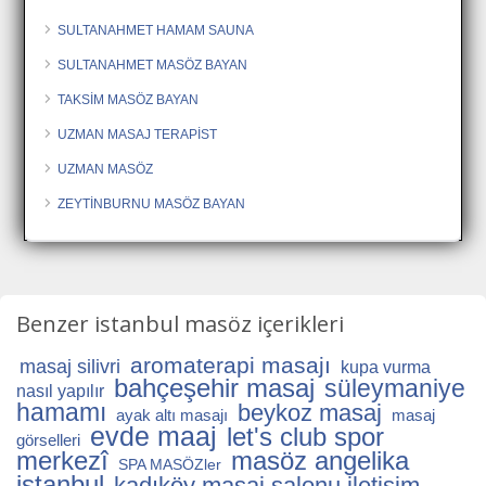
SULTANAHMET HAMAM SAUNA
SULTANAHMET MASÖZ BAYAN
TAKSİM MASÖZ BAYAN
UZMAN MASAJ TERAPİST
UZMAN MASÖZ
ZEYTİNBURNU MASÖZ BAYAN
Benzer istanbul masöz içerikleri
aromaterapi masajı
masaj silivri
kupa vurma
bahçeşehir masaj
süleymaniye
nasıl yapılır
hamamı
beykoz masaj
ayak altı masajı
masaj
evde maaj
let's club spor
görselleri
merkezî
masöz angelika
SPA MASÖZler
istanbul
kadıköy masaj salonu iletişim