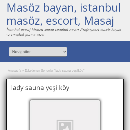
Masöz bayan, istanbul
masöz, escort, Masaj
İstanbul masaj hizmeti sunan istanbul escort Profesyonel masöz bayan
ve istanbul masör sitesi.
Anasayfa
»
Etiketlenen Sonuçlar "lady sauna yeşilköy"
lady sauna yeşilköy