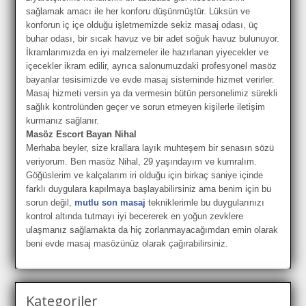
sağlamak amacı ile her konforu düşünmüştür. Lüksün ve
konforun iç içe olduğu işletmemizde sekiz masaj odası, üç
buhar odası, bir sıcak havuz ve bir adet soğuk havuz bulunuyor.
İkramlarımızda en iyi malzemeler ile hazırlanan yiyecekler ve
içecekler ikram edilir, ayrıca salonumuzdaki profesyonel masöz
bayanlar tesisimizde ve evde masaj sisteminde hizmet verirler.
Masaj hizmeti versin ya da vermesin bütün personelimiz sürekli
sağlık kontrolünden geçer ve sorun etmeyen kişilerle iletişim
kurmanız sağlanır.
Masöz Escort Bayan Nihal
Merhaba beyler, size krallara layık muhteşem bir senasın sözü
veriyorum. Ben masöz Nihal, 29 yaşındayım ve kumralım.
Göğüslerim ve kalçalarım iri olduğu için birkaç saniye içinde
farklı duygulara kapılmaya başlayabilirsiniz ama benim için bu
sorun değil,
mutlu son masaj
tekniklerimle bu duygularınızı
kontrol altında tutmayı iyi becererek en yoğun zevklere
ulaşmanız sağlamakta da hiç zorlanmayacağımdan emin olarak
beni evde masaj masözünüz olarak çağırabilirsiniz.
Kategoriler