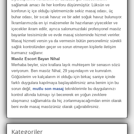
sağlamak amacı ile her konforu düşünmüştür. Lüksün ve
konforun iç içe olduğu işletmemizde sekiz masaj odası, üç
buhar odası, bir sıcak havuz ve bir adet soğuk havuz bulunuyor.
İkramlarımızda en iyi malzemeler ile hazırlanan yiyecekler ve
içecekler ikram edilir, ayrıca salonumuzdaki profesyonel masöz
bayanlar tesisimizde ve evde masaj sisteminde hizmet verirler.
Masaj hizmeti versin ya da vermesin bütün personelimiz sürekli
sağlık kontrolünden geçer ve sorun etmeyen kişilerle iletişim
kurmanız sağlanır.
Masöz Escort Bayan Nihal
Merhaba beyler, size krallara layık muhteşem bir senasın sözü
veriyorum. Ben masöz Nihal, 29 yaşındayım ve kumralım.
Göğüslerim ve kalçalarım iri olduğu için birkaç saniye içinde
farklı duygulara kapılmaya başlayabilirsiniz ama benim için bu
sorun değil,
mutlu son masaj
tekniklerimle bu duygularınızı
kontrol altında tutmayı iyi becererek en yoğun zevklere
ulaşmanız sağlamakta da hiç zorlanmayacağımdan emin olarak
beni evde masaj masözünüz olarak çağırabilirsiniz.
Kategoriler