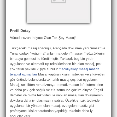
Profil Detayı
Vücudunuzun İhtiyacı Olan Tek Şey Masaj!
Türkçedeki masaj sözcüğü, Arapçada dokunma yani “mass” ve
Yunancadaki “yoğurma” anlamına gelen “massein” sözcüklerinin
bir araya gelmesi ile türetilmiştir. Yaklaşık beş bin yıldır
uygulanan ve alternatif tıp tekniklerinden biri olan masaj, pek
çok farklı şekilde kişiye sunulur
mecidiyeköy masaj masöz
terapist uzmanları
Masaj yaptıran kişinin istekleri ve şikâyetleri
göz önünde bulundurularak farklı masaj çeşitleri uygulanır.
Masaj, selülitten romatizmaya, romatizmadan lef sistemlerine
ve daha pek çok sağlık ve cilt sorununa çözüm oluyor. Çeşitli
darbeler ve ovma teknikleri ile yapılan masaj kan dolaşımının
dokulara daha iyi ulaşmasını sağlar. Özellikle fizik tedavide
uygulanan bir yöntem olan masaj, eve gelen masöz gibi
profesyonel kişiler tarafından yapıldığı takdirde daha iyi
sonuçlar verir.