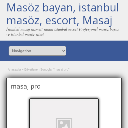
Masöz bayan, istanbul
masöz, escort, Masaj
İstanbul masaj hizmeti sunan istanbul escort Profesyonel masöz bayan
ve istanbul masör sitesi.
Anasayfa
»
Etiketlenen Sonuçlar "masaj pro"
masaj pro