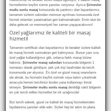
hizmetlerinin keyfini sürme şansları veriyoruz. Ayrıca
Şirinevler
mutlu sonlu masaj
konusunda da yardımcı olan bayanlarımız,
tamamen sizlerin salondan memnun ayrılması konusunda özel
hizmet ortamları yaratmaktan geri kalmamaktadır. Emin olun bir
daha gelecek ve memnuniyeti her zaman yaşayacaksınız!
Özel yağlarımız ile kaliteli bir masaj
hizmeti!
Tamamen sertifikalı olan bayanlarımız ile beraber sizlere kaliteli
bir masaj hizmeti sunmaktan geri kalmıyoruz. Bunun yanı sıra
özel yağlar kullandığımız gibi, onlarca farklı masaj türüne
hakimiz.
Şirinevler masaj salonları
konusunda bölgenin 1
numarası olarak görülüyor, pek çok kişi tarafından da tercih
konumunda yer alıyoruz. En özel ve güzel masaj seanslarını
ele almak, bu hizmetin keyfini sürmek veya tadını çıkartmak
amacıyla hemen tercihinizi bizden yana kullanmayı ihmal
etmeyin.
Şirinevler mutlu sonlu masaj
denildiği vakit bölgenin
en çok tercih edilen hizmetleri bir tık uzağınızda!
Bizi tercih ederek, güzel ve kaliteli bir masaj hizmetlerinden
faydalanma şansları elde edin. Sizleri hep bir adım ön plana