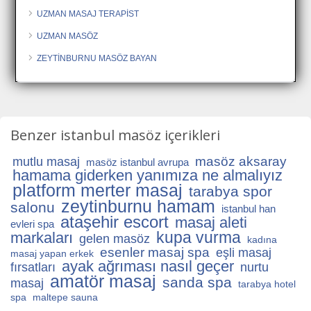
UZMAN MASAJ TERAPİST
UZMAN MASÖZ
ZEYTİNBURNU MASÖZ BAYAN
Benzer istanbul masöz içerikleri
masöz aksaray
mutlu masaj
masöz istanbul avrupa
hamama giderken yanımıza ne almalıyız
platform merter masaj
tarabya spor
zeytinburnu hamam
salonu
istanbul han
ataşehir escort
masaj aleti
evleri spa
kupa vurma
markaları
gelen masöz
kadına
esenler masaj spa
eşli masaj
masaj yapan erkek
ayak ağrıması nasıl geçer
fırsatları
nurtu
amatör masaj
sanda spa
masaj
tarabya hotel
spa
maltepe sauna