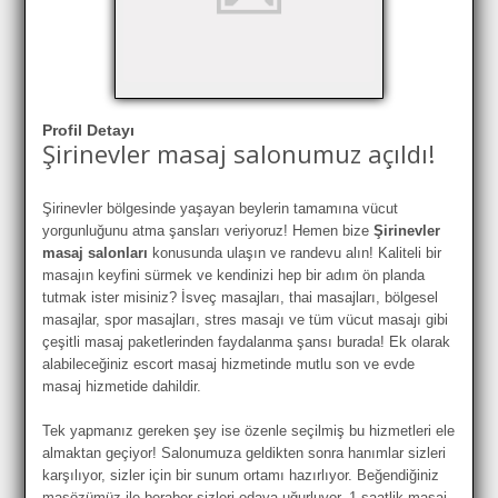
Profil Detayı
Şirinevler masaj salonumuz açıldı!
Şirinevler bölgesinde yaşayan beylerin tamamına vücut
yorgunluğunu atma şansları veriyoruz! Hemen bize
Şirinevler
masaj salonları
konusunda ulaşın ve randevu alın! Kaliteli bir
masajın keyfini sürmek ve kendinizi hep bir adım ön planda
tutmak ister misiniz? İsveç masajları, thai masajları, bölgesel
masajlar, spor masajları, stres masajı ve tüm vücut masajı gibi
çeşitli masaj paketlerinden faydalanma şansı burada! Ek olarak
alabileceğiniz escort masaj hizmetinde mutlu son ve evde
masaj hizmetide dahildir.
Tek yapmanız gereken şey ise özenle seçilmiş bu hizmetleri ele
almaktan geçiyor! Salonumuza geldikten sonra hanımlar sizleri
karşılıyor, sizler için bir sunum ortamı hazırlıyor. Beğendiğiniz
masözümüz ile beraber sizleri odaya uğurluyor, 1 saatlik masaj