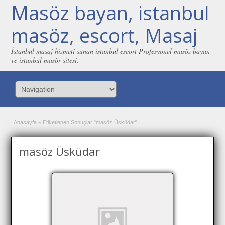
Masöz bayan, istanbul
masöz, escort, Masaj
İstanbul masaj hizmeti sunan istanbul escort Profesyonel masöz bayan
ve istanbul masör sitesi.
Anasayfa
»
Etiketlenen Sonuçlar "masöz Üsküdar"
masöz Üsküdar