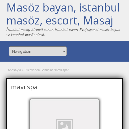
Masöz bayan, istanbul
masöz, escort, Masaj
İstanbul masaj hizmeti sunan istanbul escort Profesyonel masöz bayan
ve istanbul masör sitesi.
Anasayfa
»
Etiketlenen Sonuçlar "mavi spa"
mavi spa