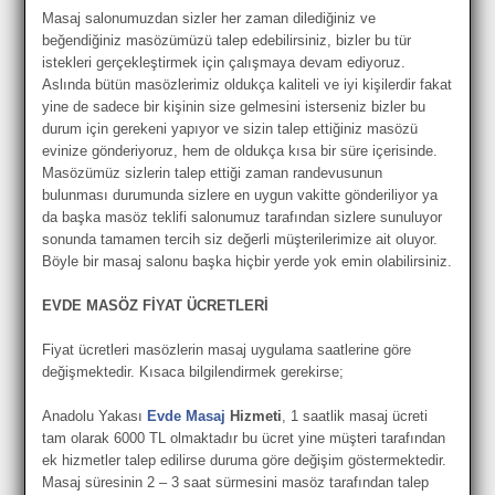
Masaj salonumuzdan sizler her zaman dilediğiniz ve
beğendiğiniz masözümüzü talep edebilirsiniz, bizler bu tür
istekleri gerçekleştirmek için çalışmaya devam ediyoruz.
Aslında bütün masözlerimiz oldukça kaliteli ve iyi kişilerdir fakat
yine de sadece bir kişinin size gelmesini isterseniz bizler bu
durum için gerekeni yapıyor ve sizin talep ettiğiniz masözü
evinize gönderiyoruz, hem de oldukça kısa bir süre içerisinde.
Masözümüz sizlerin talep ettiği zaman randevusunun
bulunması durumunda sizlere en uygun vakitte gönderiliyor ya
da başka masöz teklifi salonumuz tarafından sizlere sunuluyor
sonunda tamamen tercih siz değerli müşterilerimize ait oluyor.
Böyle bir masaj salonu başka hiçbir yerde yok emin olabilirsiniz.
EVDE MASÖZ FİYAT ÜCRETLERİ
Fiyat ücretleri masözlerin masaj uygulama saatlerine göre
değişmektedir. Kısaca bilgilendirmek gerekirse;
Anadolu Yakası
Evde Masaj
Hizmeti
, 1 saatlik masaj ücreti
tam olarak 6000 TL olmaktadır bu ücret yine müşteri tarafından
ek hizmetler talep edilirse duruma göre değişim göstermektedir.
Masaj süresinin 2 – 3 saat sürmesini masöz tarafından talep