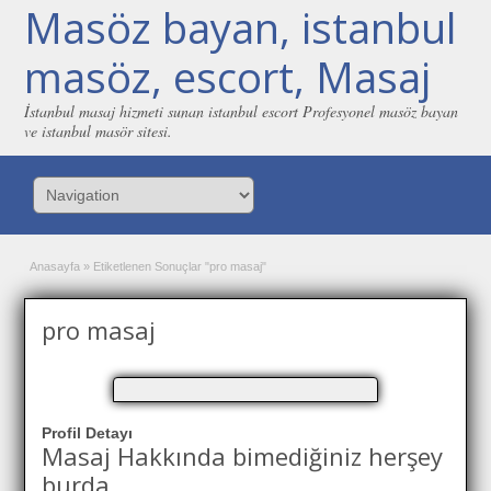
Masöz bayan, istanbul
masöz, escort, Masaj
İstanbul masaj hizmeti sunan istanbul escort Profesyonel masöz bayan
ve istanbul masör sitesi.
Anasayfa
»
Etiketlenen Sonuçlar "pro masaj"
pro masaj
Profil Detayı
Masaj Hakkında bimediğiniz herşey
burda