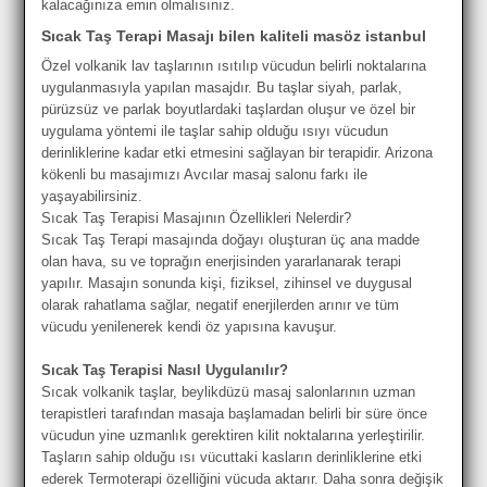
kalacağınıza emin olmalısınız.
Sıcak Taş Terapi Masajı bilen kaliteli masöz istanbul
Özel volkanik lav taşlarının ısıtılıp vücudun belirli noktalarına
uygulanmasıyla yapılan masajdır. Bu taşlar siyah, parlak,
pürüzsüz ve parlak boyutlardaki taşlardan oluşur ve özel bir
uygulama yöntemi ile taşlar sahip olduğu ısıyı vücudun
derinliklerine kadar etki etmesini sağlayan bir terapidir. Arizona
kökenli bu masajımızı Avcılar masaj salonu farkı ile
yaşayabilirsiniz.
Sıcak Taş Terapisi Masajının Özellikleri Nelerdir?
Sıcak Taş Terapi masajında doğayı oluşturan üç ana madde
olan hava, su ve toprağın enerjisinden yararlanarak terapi
yapılır. Masajın sonunda kişi, fiziksel, zihinsel ve duygusal
olarak rahatlama sağlar, negatif enerjilerden arınır ve tüm
vücudu yenilenerek kendi öz yapısına kavuşur.
Sıcak Taş Terapisi Nasıl Uygulanılır?
Sıcak volkanik taşlar, beylikdüzü masaj salonlarının uzman
terapistleri tarafından masaja başlamadan belirli bir süre önce
vücudun yine uzmanlık gerektiren kilit noktalarına yerleştirilir.
Taşların sahip olduğu ısı vücuttaki kasların derinliklerine etki
ederek Termoterapi özelliğini vücuda aktarır. Daha sonra değişik