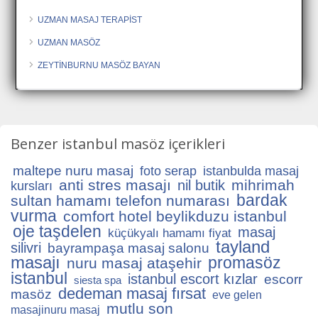
UZMAN MASAJ TERAPİST
UZMAN MASÖZ
ZEYTİNBURNU MASÖZ BAYAN
Benzer istanbul masöz içerikleri
maltepe nuru masaj
foto serap
istanbulda masaj
anti stres masajı
mihrimah
nil butik
kursları
bardak
sultan hamamı telefon numarası
vurma
comfort hotel beylikduzu istanbul
oje taşdelen
masaj
küçükyalı hamamı fiyat
tayland
silivri
bayrampaşa masaj salonu
masajı
promasöz
nuru masaj ataşehir
istanbul
istanbul escort kızlar
escorr
siesta spa
dedeman masaj fırsat
masöz
eve gelen
mutlu son
masajinuru masaj