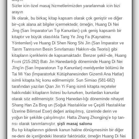
Sizler icin özel masaj hizmetlerimizden yararlanmak icin bizi
arayın
İlk olarak, bu birkaç kitap kapsam olarak çok geniştir ve diğer
bir¬çok alana ait bilgiler içermektedir, örneğin, Huang Di Nei
Jing (Sarı İmparator’un Tıp Kanunları) çok geniş kapsamlı bir
kitaptır ve büyük olasılıkla Tang Ye Jing Fa (Kaynatma
Yöntemleri) ve Huang Di Shen Nong Shi Jin (San İmparator ve
Tarım Tanrısının Besin Sınırlaması Hakkın¬da Teorisi) gibi
kitapların içeriklerini de kapsamaktadır. Benzer şekil¬de, Huang
Fıııni (215-282) Batı Jin Hanedanlığı döneminde Huang Di Nei
Jîng’in (San İmparatorun Tıp Kanunlan) meridyenler bölümü ile
Tai Mi Yao (İmparatorluk Kütüphanesinden Gizemli Ana Hatlar)
isimli kitapta hiç konu edilmemiştir. Sun Simiao (581-682)
tarafından yazılan Qian Jin Yi Fang isimli kitapta reçeteler
hakkındaki kitapların listesi bu-lunurken, bunlardan kanunlar
olarak söz edilmemiştir. Song Hanedan-lığı döneminde nihayet
Shang Han Za Bing un (Soğuk Hastalıklar ve Çeşitli Hastalıklar
Üzerine Bilimsel Eser) değeri anlaşılmış, üzerinde derin ve
yoğun bir şekilde çalışılmıştır. Hatta Zhang Zhongjing’e tıp tan-
rısı olarak tanımlamıştır.
şişli masaj salonu
Bu tıp kitaplarının giderek kanun haline dönüşmesinin bir diğer
ne-deni de içeriğindeki literatür faktörüdür, örneğin Huang Di Nei