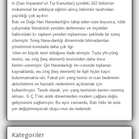
in (San İmparator’un Tıp Kanunları) içindeki 162 bölümün
mükemmel bir edebiyat eğitimi almış hekimler tarafından
yazıldığı çok açıktır.
Batı ve Doğu Han Hanedanlığını takip eden süre boyunca, tıbbi
çalışmalar literatürün yeniden derlenmesi ve reçeteler
hakkındaki ki- taplann yeniden toplanması şeklinde bir süreç
izlemiştir. Song Hane-danlığı döneminde bilimadamları
yönetimsel konularla daha çok ilgi-
‘irilen en büyük teori olduğunu ifade etmiştir. Tıpta yfn-yûng
teorisi, wu zing (beş element) teorisinden daha önce
benim¬senmiştir. Qin Hanedanlığı ön¬cesinde toplanan
kaynaklarda, wu zing (beş element) ile ilgili hiçbir kayıt
bulunmamakta¬dır. Fakat yin- yang teorisi in¬san bedeninin
aktivitelerini ve hastalık nedenlerini açıklamak için
kullanılmıştır. Teorik olarak, yin- yang teorisinin benim¬senmiş
olması, G Ç T’nin antik dönemlerden modern çağlara doğru
gelişmesini sağlamıştır. Bu aynı zamanda, Batı tıbbı ile asla
yer değiştirmeyecek oluşu¬nun da nedenidir.
Kategoriler