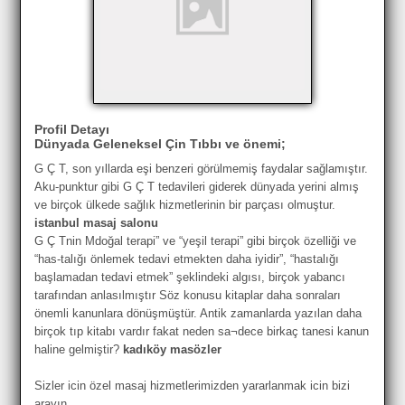
Profil Detayı
Dünyada Geleneksel Çin Tıbbı ve önemi;
G Ç T, son yıllarda eşi benzeri görülmemiş faydalar sağlamıştır.
Aku-punktur gibi G Ç T tedavileri giderek dünyada yerini almış
ve birçok ülkede sağlık hizmetlerinin bir parçası olmuştur.
istanbul masaj salonu
G Ç Tnin Mdoğal terapi” ve “yeşil terapi” gibi birçok özelliği ve
“has-talığı önlemek tedavi etmekten daha iyidir”, “hastalığı
başlamadan tedavi etmek” şeklindeki algısı, birçok yabancı
tarafından anlasılmıştır Söz konusu kitaplar daha sonraları
önemli kanunlara dönüşmüştür. Antik zamanlarda yazılan daha
birçok tıp kitabı vardır fakat neden sa¬dece birkaç tanesi kanun
haline gelmiştir?
kadıköy masözler
Sizler icin özel masaj hizmetlerimizden yararlanmak icin bizi
arayın