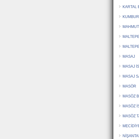
KARTAL
KUMBUR
MAHMUT
MALTEP
MALTEPE
MASAJ
MASAJ İ
MASAJ 
MASÖR
MASÖZ 
MASÖZ İ
MASÖZ T
MECİDİY
NİŞANTA