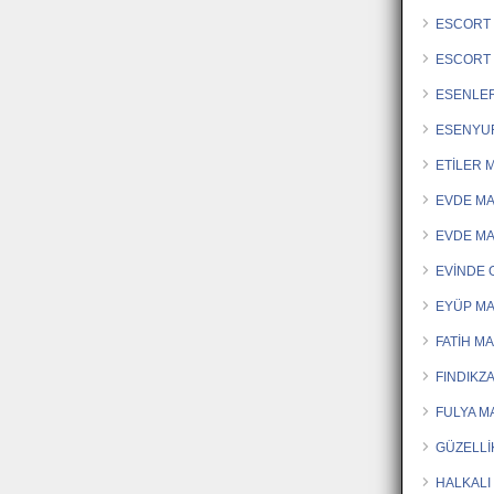
ESCORT 
ESCORT
ESENLE
ESENYU
ETİLER 
EVDE M
EVDE M
EVİNDE
EYÜP MA
FATİH M
FINDIKZ
FULYA M
GÜZELLİ
HALKALI