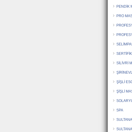
PENDİK 
PRO MA
PROFES
PROFES
SELİMPA
SERTİFİ
SİLİVRİ
ŞİRİNEV
ŞİŞLİ E
ŞİŞLİ M
SOLARY
SPA
SULTAN
SULTAN