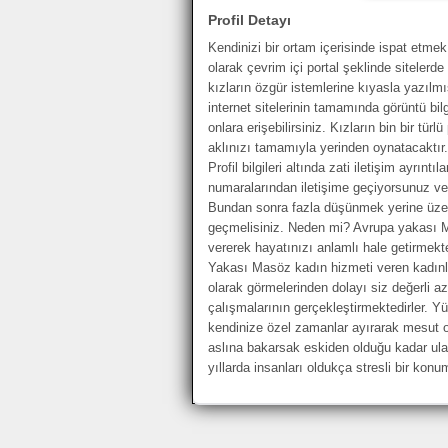
Profil Detayı
Kendinizi bir ortam içerisinde ispat etmek 
olarak çevrim içi portal şeklinde siteler
kızların özgür istemlerine kıyasla yazılmış
internet sitelerinin tamamında görüntü bilg
onlara erişebilirsiniz. Kızların bin bir t
aklınızı tamamıyla yerinden oynatacaktır.
Profil bilgileri altında zati iletişim ayrınt
numaralarından iletişime geçiyorsunuz ve 
Bundan sonra fazla düşünmek yerine üzeri
geçmelisiniz. Neden mi? Avrupa yakası M
vererek hayatınızı anlamlı hale getirmek
Yakası Masöz kadın hizmeti veren kadınl
olarak görmelerinden dolayı siz değerli 
çalışmalarının gerçekleştirmektedirler. 
kendinize özel zamanlar ayırarak mesut 
aslına bakarsak eskiden olduğu kadar ula
yıllarda insanları oldukça stresli bir konu