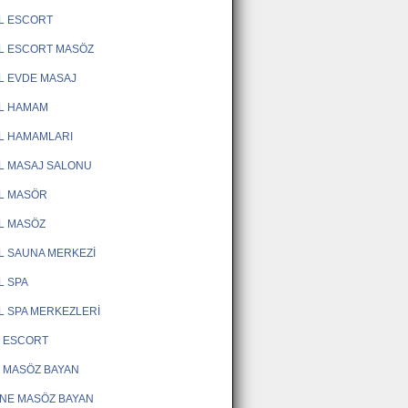
L ESCORT
L ESCORT MASÖZ
L EVDE MASAJ
L HAMAM
L HAMAMLARI
L MASAJ SALONU
L MASÖR
L MASÖZ
L SAUNA MERKEZİ
L SPA
L SPA MERKEZLERİ
 ESCORT
 MASÖZ BAYAN
NE MASÖZ BAYAN