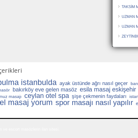
TAKSİM 
UZMAN M
UZMAN 
ZEYTİNB
erikleri
ulma istanbulda
ayak üstünde ağrı nasıl geçer
bar
esila masaj eskişehir
bakırköy eve gelen masöz
masör
ceylan otel spa
şişe çekmenin faydaları
muz masajı
ista
tel masaj yorum
spor masajı nasıl yapılır
e
 ve escort masözlerin ilan sitesi.