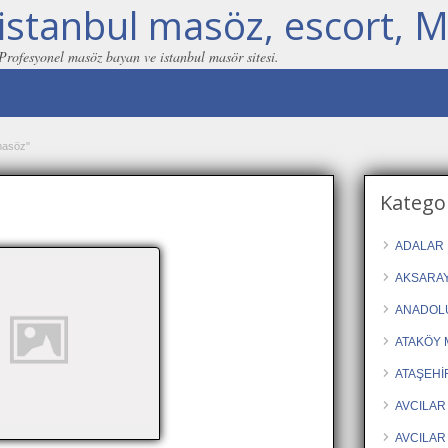
istanbul masöz, escort, M
 Profesyonel masöz bayan ve istanbul masör sitesi.
masöz"
z
Kategor
ADALAR 
AKSARAY
ANADOLU
ATAKÖY 
ATAŞEHİ
AVCILAR
AVCILAR