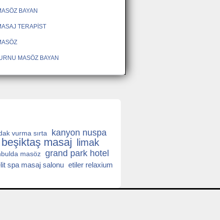
MASÖZ BAYAN
ASAJ TERAPİST
MASÖZ
URNU MASÖZ BAYAN
kanyon nuspa
dak vurma sırta
beşiktaş masaj
limak
grand park hotel
nbulda masöz
lit spa masaj salonu
etiler relaxium