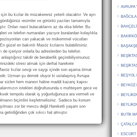
AVRUPA 
için bu kızlar ile müzakereniz yeterli olacaktır. Ve ayrı
BAĞCILA
de gördüğünüz resimler ve görüntü yazıları tamamıyla
BAHÇELİ
tır. Onları nasıl bulacaklarını az da olsa bilirler. Bu
ileri ve telefon numaraları yazıyor buralardan kolaylıkla
BAKIRKÖ
ürlü pozisyonları can yakacak ve mükemmel vücutları
En güzel en bakımlı Masöz kızlarını bulabilirsiniz.
BAŞAKŞE
ıları de içeriyor onlarla bu adreslerden bu telefon
BEŞİKTA
anlaştığınız takdir de beraberlik geçirebiliyorsunuz.
nizdeki stresi atmak için derhal harekete
BEŞİKTA
asöz kızlar sevgi ve saygı içinde son aşama itimat
BEŞYOL 
tedir. Uzman şu demek oluyor ki ustalaşmış Avrupa
ar sizleri hem manevi haline maddi kazanç kapısı
BEYKOZ 
azalarımızın istekleri doğrultusunda o muhteşem gece ve
Yüksek tempolu olarak iş yoğunluğunuza ara vermeli ve
BEYLİK
olmanın biçimlini keşfetmelisiniz. Sadece bu konum
BEYLİKD
şılması zor bir mevzu değil.Hareketli yaşam son
ma getirdiğinden çok sıkıcı hal almıştır.
BUTİK M
ÇATALCA
ESCORT