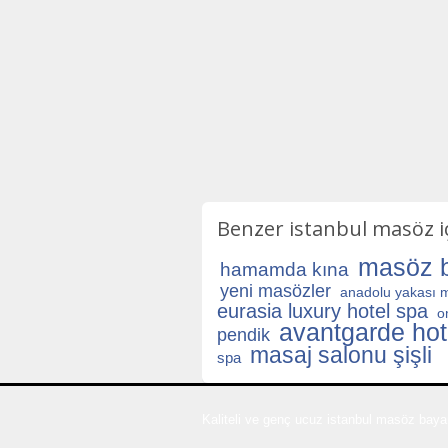
Benzer istanbul masöz iç
masöz b
hamamda kına
yeni masözler
anadolu yakası 
eurasia luxury hotel spa
o
avantgarde ho
pendik
masaj salonu şişli
spa
Kaliteli ve genç ucuz istanbul masöz bayan