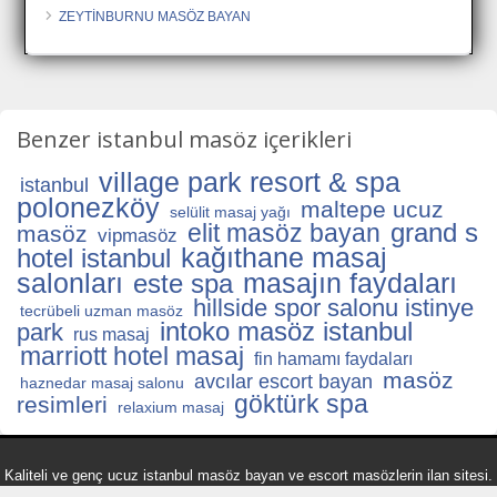
ZEYTİNBURNU MASÖZ BAYAN
Benzer istanbul masöz içerikleri
village park resort & spa
istanbul
polonezköy
maltepe ucuz
selülit masaj yağı
grand s
elit masöz bayan
masöz
vipmasöz
kağıthane masaj
hotel istanbul
salonları
masajın faydaları
este spa
hillside spor salonu istinye
tecrübeli uzman masöz
intoko masöz istanbul
park
rus masaj
marriott hotel masaj
fin hamamı faydaları
masöz
avcılar escort bayan
haznedar masaj salonu
göktürk spa
resimleri
relaxium masaj
Kaliteli ve genç ucuz istanbul masöz bayan ve escort masözlerin ilan sitesi.