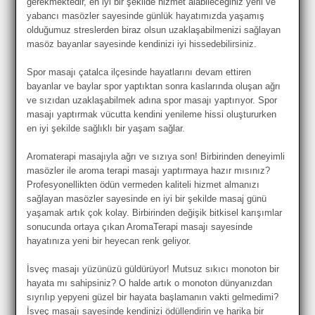
gerekmektedir, en iyi bir şekilde hizmet alabileceğiniz yerli ve
yabancı masözler sayesinde günlük hayatımızda yaşamış
olduğumuz streslerden biraz olsun uzaklaşabilmenizi sağlayan
masöz bayanlar sayesinde kendinizi iyi hissedebilirsiniz.
Spor masajı çatalca ilçesinde hayatlarını devam ettiren
bayanlar ve baylar spor yaptıktan sonra kaslarında oluşan ağrı
ve sızıdan uzaklaşabilmek adına spor masajı yaptırıyor. Spor
masajı yaptırmak vücutta kendini yenileme hissi oluştururken
en iyi şekilde sağlıklı bir yaşam sağlar.
Aromaterapi masajıyla ağrı ve sızıya son! Birbirinden deneyimli
masözler ile aroma terapi masajı yaptırmaya hazır mısınız?
Profesyonellikten ödün vermeden kaliteli hizmet almanızı
sağlayan masözler sayesinde en iyi bir şekilde masaj günü
yaşamak artık çok kolay. Birbirinden değişik bitkisel karışımlar
sonucunda ortaya çıkan AromaTerapi masajı sayesinde
hayatınıza yeni bir heyecan renk geliyor.
İsveç masajı yüzünüzü güldürüyor! Mutsuz sıkıcı monoton bir
hayata mı sahipsiniz? O halde artık o monoton dünyanızdan
sıyrılıp yepyeni güzel bir hayata başlamanın vakti gelmedimi?
İsveç masajı sayesinde kendinizi ödüllendirin ve harika bir