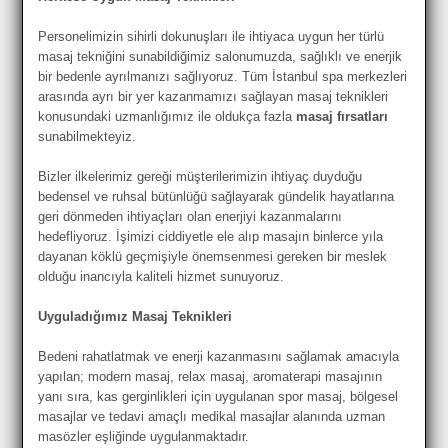
Personelimizin sihirli dokunuşları ile ihtiyaca uygun her türlü
masaj tekniğini sunabildiğimiz salonumuzda, sağlıklı ve enerjik
bir bedenle ayrılmanızı sağlıyoruz. Tüm İstanbul spa merkezleri
arasında ayrı bir yer kazanmamızı sağlayan masaj teknikleri
konusundaki uzmanlığımız ile oldukça fazla
masaj fırsatları
sunabilmekteyiz.
Bizler ilkelerimiz gereği müşterilerimizin ihtiyaç duyduğu
bedensel ve ruhsal bütünlüğü sağlayarak gündelik hayatlarına
geri dönmeden ihtiyaçları olan enerjiyi kazanmalarını
hedefliyoruz. İşimizi ciddiyetle ele alıp masajın binlerce yıla
dayanan köklü geçmişiyle önemsenmesi gereken bir meslek
olduğu inancıyla kaliteli hizmet sunuyoruz.
Uyguladığımız Masaj Teknikleri
Bedeni rahatlatmak ve enerji kazanmasını sağlamak amacıyla
yapılan; modern masaj, relax masaj, aromaterapi masajının
yanı sıra, kas gerginlikleri için uygulanan spor masaj, bölgesel
masajlar ve tedavi amaçlı medikal masajlar alanında uzman
masözler eşliğinde uygulanmaktadır.