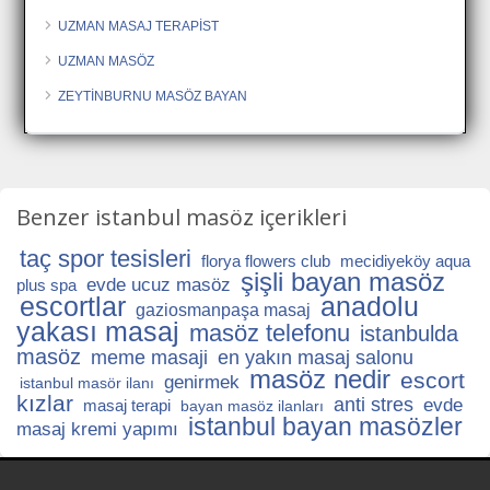
UZMAN MASAJ TERAPİST
UZMAN MASÖZ
ZEYTİNBURNU MASÖZ BAYAN
Benzer istanbul masöz içerikleri
taç spor tesisleri
florya flowers club
mecidiyeköy aqua
şişli bayan masöz
evde ucuz masöz
plus spa
escortlar
anadolu
gaziosmanpaşa masaj
yakası masaj
masöz telefonu
istanbulda
masöz
meme masaji
en yakın masaj salonu
masöz nedir
escort
genirmek
istanbul masör ilanı
kızlar
anti stres
evde
masaj terapi
bayan masöz ilanları
istanbul bayan masözler
masaj kremi yapımı