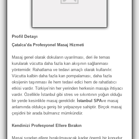
Profil Detayı
Çatalca’da Profesyonel Masaj Hizmeti
Masaj genel olarak dokuların uyarılması, deri ile temas
kurularak vücutta daha fazla kan akışının sağlanması
yöntemidir. Rahatlama ve tedavi amaçlı olarak kullanılır.
Vücutta kalbin daha fazla kan pompalaması, daha fazla
oksijenin taşınması ile hem tedavi edici hem de rahatlatıcı
etkisi vardır. Türkiye’nin her yerinden herkesin masaja ihtiyacı
vardır. Özellikle İstanbul gibi stres ve sıkıntının yoğun olduğu
bir yerde kesinlikle masaj gereklidir.
İstanbul SPA
ve masaj
anlamında oldukça geniş bir yelpazeye sahiptir. Birçok masaj
çeşidini bir arada bulmanız mümkündür.
Kendinizi Profesyonel Ellere Bırakın
Masaj sıradan ellere bırakılmayacak kadar önemli bir konudur.