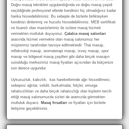
Doğru masaj teknikleri uygulandığında ve doğru masaj çeşidi
seçildiğinde profesyonel ellerde kendinizi hiç olmadığınız kadar
harika hissedebilirsiniz. Bu sebeple de bizlerle birlikteyken
kendinizi dinlenmiş ve huzurlu hissedebilirsiniz. MEB sertifikalı
ve lisanslı olan masözlerimiz ile sizlere masaj hizmeti
vermekten mutluluk duyuyoruz.
Çatalca masaj salonları
arasında hizmet vermekte olan masaj salonumuz her
müşterimiz tarafından tavsiye edilmektedir. Thai masajı,
refleksoloji masajı, aromaterapi masajı, isveç masajı, spor
masajı ve bölgesel masaj çeşitleri gibi daha birçok masajın
sunulduğu merkezimiz masaj fiyatları açısından da bütçenize
son derece uygundur.
Uykusuzluk, kabızlık, kas hareketlerinde ağrı hissedilmesi,
sebepsiz ağrılar, selülit, burkulmalar, felçler, omurga
rahatsızlıkları ve daha birçok rahatsızlığı olan kişilerin tercih
ettiği masaj salonumuzda sizleri de aramızda görmekten
mutluluk duyarız.
Masaj fırsatları
ve fiyatları için bizlerle
iletişime geçebilirsiniz.