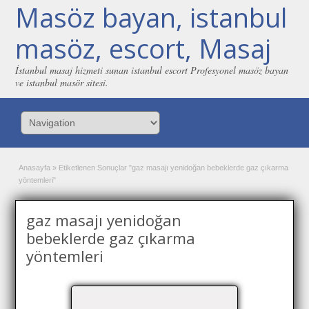
Masöz bayan, istanbul
masöz, escort, Masaj
İstanbul masaj hizmeti sunan istanbul escort Profesyonel masöz bayan
ve istanbul masör sitesi.
Anasayfa
»
Etiketlenen Sonuçlar "gaz masajı yenidoğan bebeklerde gaz çıkarma
yöntemleri"
gaz masajı yenidoğan
bebeklerde gaz çıkarma
yöntemleri