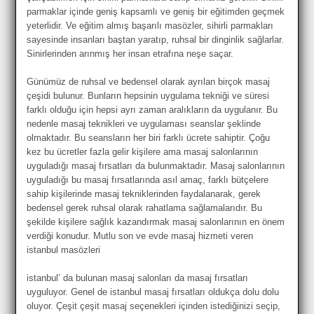
parmaklar içinde geniş kapsamlı ve geniş bir eğitimden geçmek
yeterlidir. Ve eğitim almış başarılı masözler, sihirli parmakları
sayesinde insanları baştan yaratıp, ruhsal bir dinginlik sağlarlar.
Sinirlerinden arınmış her insan etrafına neşe saçar.
Günümüz de ruhsal ve bedensel olarak ayrılan birçok masaj
çeşidi bulunur. Bunların hepsinin uygulama tekniği ve süresi
farklı olduğu için hepsi ayrı zaman aralıkların da uygulanır. Bu
nedenle masaj teknikleri ve uygulaması seanslar şeklinde
olmaktadır. Bu seansların her biri farklı ücrete sahiptir. Çoğu
kez bu ücretler fazla gelir kişilere ama masaj salonlarının
uyguladığı masaj fırsatları da bulunmaktadır. Masaj salonlarının
uyguladığı bu masaj fırsatlarında asıl amaç, farklı bütçelere
sahip kişilerinde masaj tekniklerinden faydalanarak, gerek
bedensel gerek ruhsal olarak rahatlama sağlamalarıdır. Bu
şekilde kişilere sağlık kazandırmak masaj salonlarının en önem
verdiği konudur. Mutlu son ve evde masaj hizmeti veren
istanbul masözleri
istanbul’ da bulunan masaj salonları da masaj fırsatları
uyguluyor. Genel de istanbul masaj fırsatları oldukça dolu dolu
oluyor. Çeşit çeşit masaj seçenekleri içinden istediğinizi seçip,