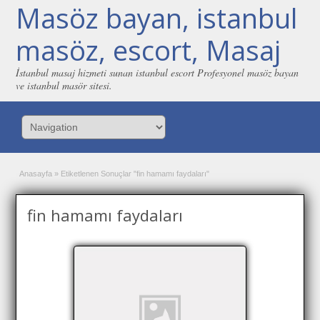
Masöz bayan, istanbul
masöz, escort, Masaj
İstanbul masaj hizmeti sunan istanbul escort Profesyonel masöz bayan
ve istanbul masör sitesi.
Anasayfa
»
Etiketlenen Sonuçlar "fin hamamı faydaları"
fin hamamı faydaları