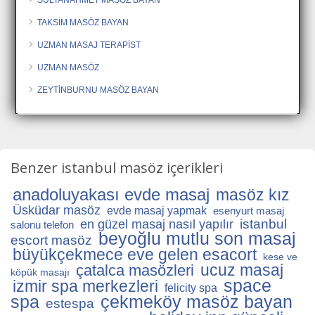
TAKSİM MASÖZ BAYAN
UZMAN MASAJ TERAPİST
UZMAN MASÖZ
ZEYTİNBURNU MASÖZ BAYAN
Benzer istanbul masöz içerikleri
anadoluyakası evde masaj
masöz kız
Üsküdar masöz
evde masaj yapmak
esenyurt masaj
istanbul
en güzel masaj nasıl yapılır
salonu telefon
beyoğlu mutlu son masaj
escort masöz
büyükçekmece eve gelen esacort
kese ve
ucuz masaj
çatalca masözleri
köpük masajı
space
izmir spa merkezleri
felicity spa
spa
çekmeköy masöz bayan
estespa