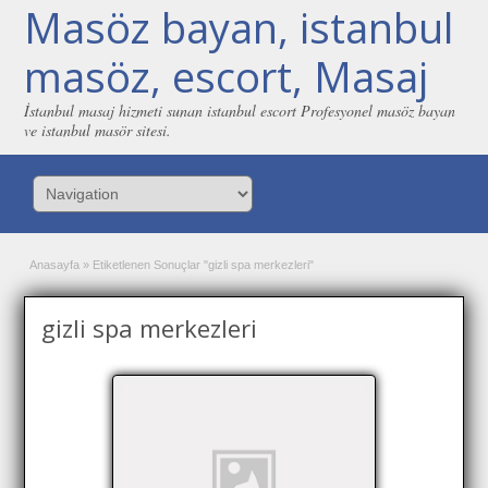
Masöz bayan, istanbul
masöz, escort, Masaj
İstanbul masaj hizmeti sunan istanbul escort Profesyonel masöz bayan
ve istanbul masör sitesi.
Anasayfa
»
Etiketlenen Sonuçlar "gizli spa merkezleri"
gizli spa merkezleri