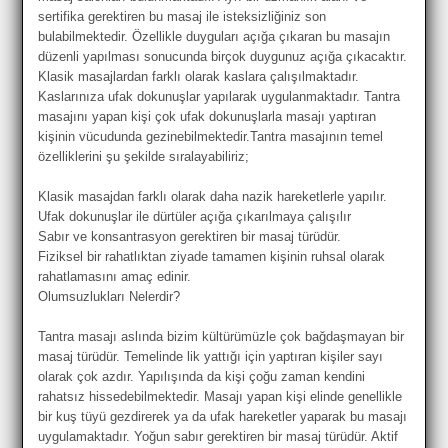
sertifika gerektiren bu masaj ile isteksizliğiniz son
bulabilmektedir. Özellikle duyguları açığa çıkaran bu masajın
düzenli yapılması sonucunda birçok duygunuz açığa çıkacaktır.
Klasik masajlardan farklı olarak kaslara çalışılmaktadır.
Kaslarınıza ufak dokunuşlar yapılarak uygulanmaktadır. Tantra
masajını yapan kişi çok ufak dokunuşlarla masajı yaptıran
kişinin vücudunda gezinebilmektedir.Tantra masajının temel
özelliklerini şu şekilde sıralayabiliriz;
Klasik masajdan farklı olarak daha nazik hareketlerle yapılır.
Ufak dokunuşlar ile dürtüler açığa çıkarılmaya çalışılır
Sabır ve konsantrasyon gerektiren bir masaj türüdür.
Fiziksel bir rahatlıktan ziyade tamamen kişinin ruhsal olarak
rahatlamasını amaç edinir.
Olumsuzlukları Nelerdir?
Tantra masajı aslında bizim kültürümüzle çok bağdaşmayan bir
masaj türüdür. Temelinde lik yattığı için yaptıran kişiler sayı
olarak çok azdır. Yapılışında da kişi çoğu zaman kendini
rahatsız hissedebilmektedir. Masajı yapan kişi elinde genellikle
bir kuş tüyü gezdirerek ya da ufak hareketler yaparak bu masajı
uygulamaktadır. Yoğun sabır gerektiren bir masaj türüdür. Aktif