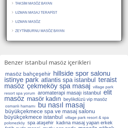
TAKSİM MASÖZ BAYAN
UZMAN MASAJ TERAPİST
UZMAN MASÖZ
ZEYTİNBURNU MASÖZ BAYAN
Benzer istanbul masöz içerikleri
hillside spor salonu
masöz bahçeşehir
istinye park
teraist
atlantis spa istanbul
masöz
çekmeköy spa masaj
village park
elit
aromaterapi masajı istanbul
resort spa yorum
masöz
masör kadın
beylikdüzü vip masöz
bu nasıl masaj
osmanlı hamamı
büyükçekmece spa ve masaj salonu
büyükçekmece istanbul
village park resort & spa
spa ataşehir
kadına masaj yapan erkek
polonezköy