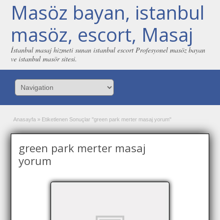
Masöz bayan, istanbul
masöz, escort, Masaj
İstanbul masaj hizmeti sunan istanbul escort Profesyonel masöz bayan
ve istanbul masör sitesi.
Anasayfa
»
Etiketlenen Sonuçlar "green park merter masaj yorum"
green park merter masaj
yorum