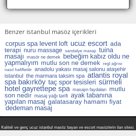
Benzer istanbul masöz içerikleri
ucuz escort
corpus spa levent loft
ada
tuina
terapi
nuru massage
sandalye masajı
masajı
bebeğim kabız oldu ne
masör ne demek
yapmalıyım
mutlu son ne demek
regl ağrısı
anadolu yakası masaj salonu ataşehir
nasıl hafifletilir
atlantis royal
istanbul
the marmara taksim spa
spa bakırköy
sürmeli
taç spor tesisleri
hotel gayrettepe spa
mutlu
masajın faydaları
ayak tabanına
son nedir
masaj yağı tarifi
yapılan masaj
galatasaray hamamı fiyat
dedeman masaj
Kaliteli ve genç ucuz istanbul masöz bayan ve escort masözlerin ilan sitesi.