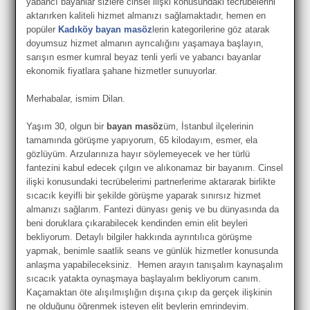
yabancı bayanlar sizlere cinsel ilişki konusundaki tecrübelerini
aktarırken kaliteli hizmet almanızı sağlamaktadır, hemen en
popüler
Kadıköy bayan masöz
lerin kategorilerine göz atarak
doyumsuz hizmet almanın ayrıcalığını yaşamaya başlayın,
sarışın esmer kumral beyaz tenli yerli ve yabancı bayanlar
ekonomik fiyatlara şahane hizmetler sunuyorlar.
Merhabalar, ismim Dilan.
Yaşım 30, olgun bir
bayan masöz
üm, İstanbul ilçelerinin
tamamında görüşme yapıyorum, 65 kilodayım, esmer, ela
gözlüyüm. Arzularınıza hayır söylemeyecek ve her türlü
fantezini kabul edecek çılgın ve alıkonamaz bir bayanım. Cinsel
ilişki konusundaki tecrübelerimi partnerlerime aktararak birlikte
sıcacık keyifli bir şekilde görüşme yaparak sınırsız hizmet
almanızı sağlarım. Fantezi dünyası geniş ve bu dünyasında da
beni doruklara çıkarabilecek kendinden emin elit beyleri
bekliyorum. Detaylı bilgiler hakkında ayrıntılıca görüşme
yapmak, benimle saatlik seans ve günlük hizmetler konusunda
anlaşma yapabileceksiniz. Hemen arayın tanışalım kaynaşalım
sıcacık yatakta oynaşmaya başlayalım bekliyorum canım.
Kaçamaktan öte alışılmışlığın dışına çıkıp da gerçek ilişkinin
ne olduğunu öğrenmek isteyen elit beylerin emrindeyim.