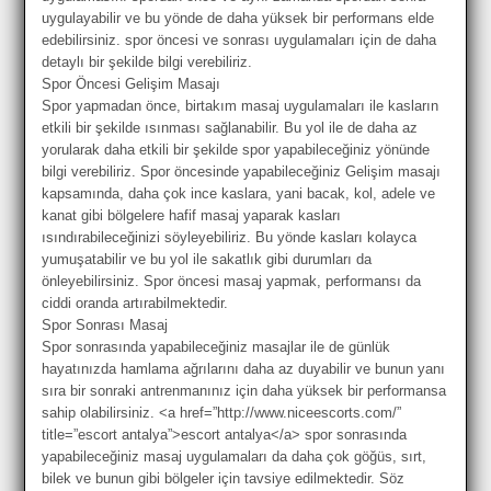
uygulayabilir ve bu yönde de daha yüksek bir performans elde
edebilirsiniz. spor öncesi ve sonrası uygulamaları için de daha
detaylı bir şekilde bilgi verebiliriz.
Spor Öncesi Gelişim Masajı
Spor yapmadan önce, birtakım masaj uygulamaları ile kasların
etkili bir şekilde ısınması sağlanabilir. Bu yol ile de daha az
yorularak daha etkili bir şekilde spor yapabileceğiniz yönünde
bilgi verebiliriz. Spor öncesinde yapabileceğiniz Gelişim masajı
kapsamında, daha çok ince kaslara, yani bacak, kol, adele ve
kanat gibi bölgelere hafif masaj yaparak kasları
ısındırabileceğinizi söyleyebiliriz. Bu yönde kasları kolayca
yumuşatabilir ve bu yol ile sakatlık gibi durumları da
önleyebilirsiniz. Spor öncesi masaj yapmak, performansı da
ciddi oranda artırabilmektedir.
Spor Sonrası Masaj
Spor sonrasında yapabileceğiniz masajlar ile de günlük
hayatınızda hamlama ağrılarını daha az duyabilir ve bunun yanı
sıra bir sonraki antrenmanınız için daha yüksek bir performansa
sahip olabilirsiniz. <a href=”http://www.niceescorts.com/”
title=”escort antalya”>escort antalya</a> spor sonrasında
yapabileceğiniz masaj uygulamaları da daha çok göğüs, sırt,
bilek ve bunun gibi bölgeler için tavsiye edilmektedir. Söz