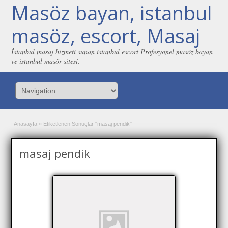
Masöz bayan, istanbul
masöz, escort, Masaj
İstanbul masaj hizmeti sunan istanbul escort Profesyonel masöz bayan
ve istanbul masör sitesi.
Anasayfa
»
Etiketlenen Sonuçlar "masaj pendik"
masaj pendik