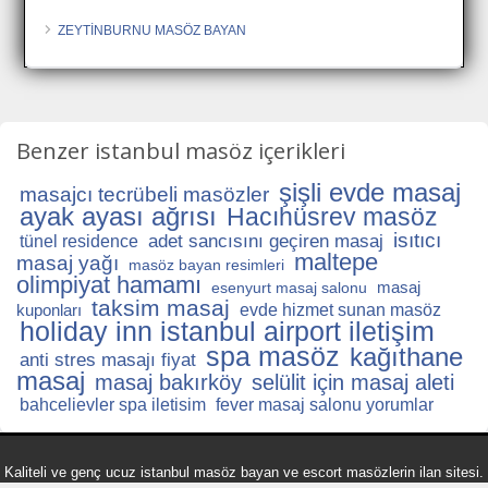
ZEYTİNBURNU MASÖZ BAYAN
Benzer istanbul masöz içerikleri
şişli evde masaj
masajcı tecrübeli masözler
ayak ayası ağrısı
Hacıhüsrev masöz
isıtıcı
adet sancısını geçiren masaj
tünel residence
maltepe
masaj yağı
masöz bayan resimleri
olimpiyat hamamı
masaj
esenyurt masaj salonu
taksim masaj
kuponları
evde hizmet sunan masöz
holiday inn istanbul airport iletişim
spa masöz
kağıthane
anti stres masajı fiyat
masaj
masaj bakırköy
selülit için masaj aleti
bahcelievler spa iletisim
fever masaj salonu yorumlar
Kaliteli ve genç ucuz istanbul masöz bayan ve escort masözlerin ilan sitesi.