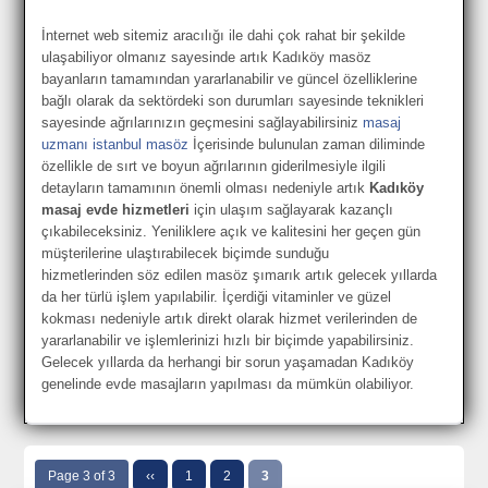
İnternet web sitemiz aracılığı ile dahi çok rahat bir şekilde
ulaşabiliyor olmanız sayesinde artık Kadıköy masöz
bayanların tamamından yararlanabilir ve güncel özelliklerine
bağlı olarak da sektördeki son durumları sayesinde teknikleri
sayesinde ağrılarınızın geçmesini sağlayabilirsiniz
masaj
uzmanı istanbul masöz
İçerisinde bulunulan zaman diliminde
özellikle de sırt ve boyun ağrılarının giderilmesiyle ilgili
detayların tamamının önemli olması nedeniyle artık
Kadıköy
masaj evde hizmetleri
için ulaşım sağlayarak kazançlı
çıkabileceksiniz. Yeniliklere açık ve kalitesini her geçen gün
müşterilerine ulaştırabilecek biçimde sunduğu
hizmetlerinden söz edilen masöz şımarık artık gelecek yıllarda
da her türlü işlem yapılabilir. İçerdiği vitaminler ve güzel
kokması nedeniyle artık direkt olarak hizmet verilerinden de
yararlanabilir ve işlemlerinizi hızlı bir biçimde yapabilirsiniz.
Gelecek yıllarda da herhangi bir sorun yaşamadan Kadıköy
genelinde evde masajların yapılması da mümkün olabiliyor.
Page 3 of 3
‹‹
1
2
3