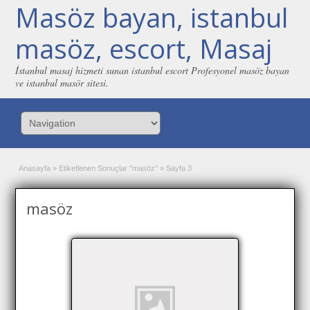
Masöz bayan, istanbul
masöz, escort, Masaj
İstanbul masaj hizmeti sunan istanbul escort Profesyonel masöz bayan
ve istanbul masör sitesi.
Anasayfa
»
Etiketlenen Sonuçlar "masöz"
»
Sayfa 3
masöz