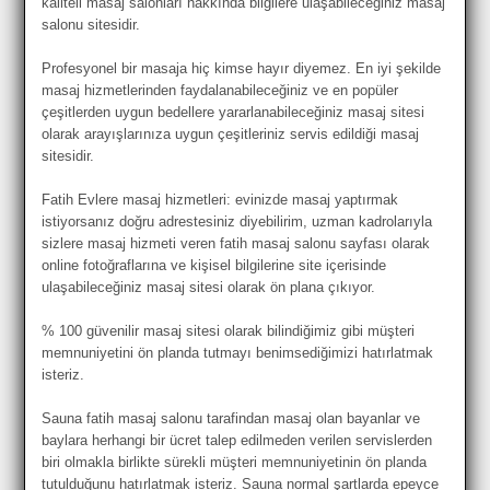
kaliteli masaj salonları hakkında bilgilere ulaşabileceğiniz masaj
salonu sitesidir.
Profesyonel bir masaja hiç kimse hayır diyemez. En iyi şekilde
masaj hizmetlerinden faydalanabileceğiniz ve en popüler
çeşitlerden uygun bedellere yararlanabileceğiniz masaj sitesi
olarak arayışlarınıza uygun çeşitleriniz servis edildiği masaj
sitesidir.
Fatih Evlere masaj hizmetleri: evinizde masaj yaptırmak
istiyorsanız doğru adrestesiniz diyebilirim, uzman kadrolarıyla
sizlere masaj hizmeti veren fatih masaj salonu sayfası olarak
online fotoğraflarına ve kişisel bilgilerine site içerisinde
ulaşabileceğiniz masaj sitesi olarak ön plana çıkıyor.
% 100 güvenilir masaj sitesi olarak bilindiğimiz gibi müşteri
memnuniyetini ön planda tutmayı benimsediğimizi hatırlatmak
isteriz.
Sauna fatih masaj salonu tarafindan masaj olan bayanlar ve
baylara herhangi bir ücret talep edilmeden verilen servislerden
biri olmakla birlikte sürekli müşteri memnuniyetinin ön planda
tutulduğunu hatırlatmak isteriz. Sauna normal şartlarda epeyce