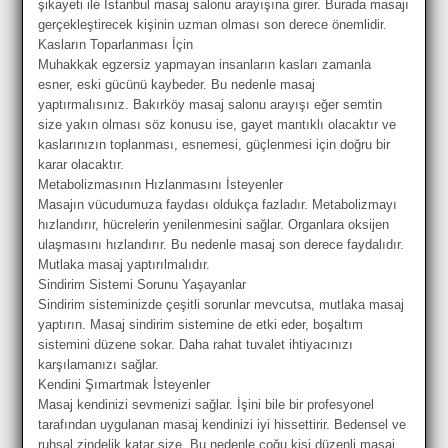
şikayeti ile İstanbul masaj salonu arayışına girer. Burada masajı
gerçekleştirecek kişinin uzman olması son derece önemlidir.
Kasların Toparlanması İçin
Muhakkak egzersiz yapmayan insanların kasları zamanla
esner, eski gücünü kaybeder. Bu nedenle masaj
yaptırmalısınız. Bakırköy masaj salonu arayışı eğer semtin
size yakın olması söz konusu ise, gayet mantıklı olacaktır ve
kaslarınızın toplanması, esnemesi, güçlenmesi için doğru bir
karar olacaktır.
Metabolizmasının Hızlanmasını İsteyenler
Masajın vücudumuza faydası oldukça fazladır. Metabolizmayı
hızlandırır, hücrelerin yenilenmesini sağlar. Organlara oksijen
ulaşmasını hızlandırır. Bu nedenle masaj son derece faydalıdır.
Mutlaka masaj yaptırılmalıdır.
Sindirim Sistemi Sorunu Yaşayanlar
Sindirim sisteminizde çeşitli sorunlar mevcutsa, mutlaka masaj
yaptırın. Masaj sindirim sistemine de etki eder, boşaltım
sistemini düzene sokar. Daha rahat tuvalet ihtiyacınızı
karşılamanızı sağlar.
Kendini Şımartmak İsteyenler
Masaj kendinizi sevmenizi sağlar. İşini bile bir profesyonel
tarafından uygulanan masaj kendinizi iyi hissettirir. Bedensel ve
ruhsal zindelik katar size. Bu nedenle çoğu kişi düzenli masaj